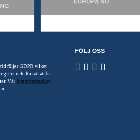
EUROPA NU
ING
FÖLJ OSS
ärld följer GDPR vilket
egritet och din rätt att ha
ter. Vår
integritetspolicy
on.