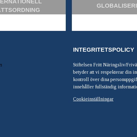
TERNATIONELL
GLOBALISER
ÄTTSORDNING
INTEGRITETSPOLICY
m
Stiftelsen Fritt Näringsliv/Friv
betyder att vi respekterar din int
kontroll över dina personuppgif
innehåller fullständig informati
Cookieinställningar