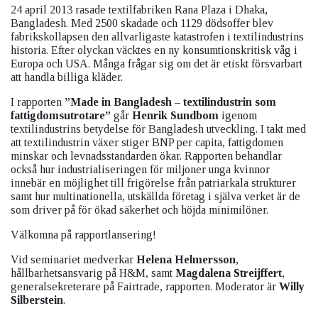
24 april 2013 rasade textilfabriken Rana Plaza i Dhaka,
Bangladesh. Med 2500 skadade och 1129 dödsoffer blev
fabrikskollapsen den allvarligaste katastrofen i textilindustrins
historia. Efter olyckan väcktes en ny konsumtionskritisk våg i
Europa och USA. Många frågar sig om det är etiskt försvarbart
att handla billiga kläder.
I rapporten
”Made in Bangladesh – textilindustrin som
fattigdomsutrotare”
går
Henrik Sundbom
igenom
textilindustrins betydelse för Bangladesh utveckling. I takt med
att textilindustrin växer stiger BNP per capita, fattigdomen
minskar och levnadsstandarden ökar. Rapporten behandlar
också hur industrialiseringen för miljoner unga kvinnor
innebär en möjlighet till frigörelse från patriarkala strukturer
samt hur multinationella, utskällda företag i själva verket är de
som driver på för ökad säkerhet och höjda minimilöner.
Välkomna på rapportlansering!
Vid seminariet medverkar
Helena Helmersson
,
hållbarhetsansvarig på H&M, samt
Magdalena Streijffert
,
generalsekreterare på Fairtrade, rapporten. Moderator är
Willy
Silberstein
.