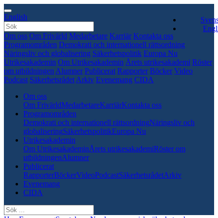
English
Sven
Engl
Om oss
Om Frivärld
Medarbetare
Karriär
Kontakta oss
Programområden
Demokrati och internationell rättsordning
Näringsliv och globalisering
Säkerhetspolitik
Europa Nu
Utrikesakademin
Om Utrikesakademin
Årets utrikesakademi
Röster
om utbildningen
Alumner
Publicerat
Rapporter
Böcker
Video
Podcast
Säkerhetsrådet
Arkiv
Evenemang
CIDA
Om oss
Om Frivärld
Medarbetare
Karriär
Kontakta oss
Programområden
Demokrati och internationell rättsordning
Näringsliv och
globalisering
Säkerhetspolitik
Europa Nu
Utrikesakademin
Om Utrikesakademin
Årets utrikesakademi
Röster om
utbildningen
Alumner
Publicerat
Rapporter
Böcker
Video
Podcast
Säkerhetsrådet
Arkiv
Evenemang
CIDA