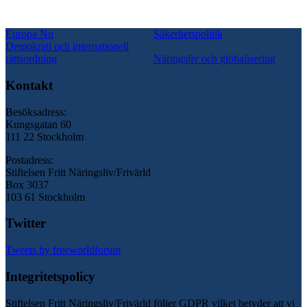
Europa Nu
Säkerhetspolitik
Demokrati och internationell
rättsordning
Näringsliv och globalisering
Kontakt
Besöksadress:
Kungsgatan 60
111 22 Stockholm
Postadress:
Stiftelsen Fritt Näringsliv/Frivärld
Box 3037
103 61 Stockholm
Twitter
Tweets by freeworldforum
Integritetspolicy
Stiftelsen Fritt Näringsliv/Frivärld följer GDPR vilket betyder att vi