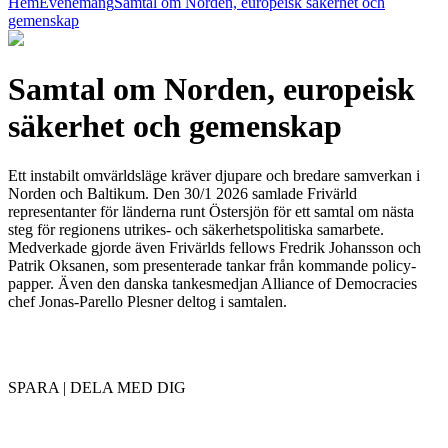
Hem
Evenemang
Samtal om Norden, europeisk säkerhet och
gemenskap
Samtal om Norden, europeisk
säkerhet och gemenskap
Ett instabilt omvärldsläge kräver djupare och bredare samverkan i
Norden och Baltikum.
Den 30/1 2026
samlade Frivärld
representanter för länderna runt Östersjön för ett samtal om nästa
steg för regionens utrikes- och säkerhetspolitiska samarbete.
Medverkade gjorde även Frivärlds fellows Fredrik Johansson och
Patrik Oksanen, som presenterade tankar från kommande policy-
papper. Även den danska tankesmedjan Alliance of Democracies
chef Jonas-Parello Plesner deltog i samtalen.
SPARA | DELA MED DIG