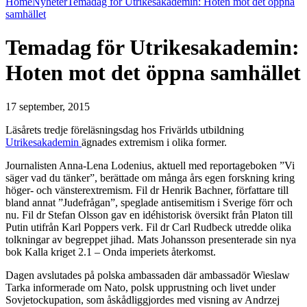
Home
Nyheter
Temadag för Utrikesakademin: Hoten mot det öppna
samhället
Temadag för Utrikesakademin:
Hoten mot det öppna samhället
17 september, 2015
Läsårets tredje föreläsningsdag hos Frivärlds utbildning
Utrikesakademin
ägnades extremism i olika former.
Journalisten Anna-Lena Lodenius, aktuell med reportageboken ”Vi
säger vad du tänker”, berättade om många års egen forskning kring
höger- och vänsterextremism. Fil dr Henrik Bachner, författare till
bland annat ”Judefrågan”, speglade antisemitism i Sverige förr och
nu. Fil dr Stefan Olsson gav en idéhistorisk översikt från Platon till
Putin utifrån Karl Poppers verk. Fil dr Carl Rudbeck utredde olika
tolkningar av begreppet jihad. Mats Johansson presenterade sin nya
bok Kalla kriget 2.1 – Onda imperiets återkomst.
Dagen avslutades på polska ambassaden där ambassadör Wieslaw
Tarka informerade om Nato, polsk upprustning och livet under
Sovjetockupation, som åskådliggjordes med visning av Andrzej