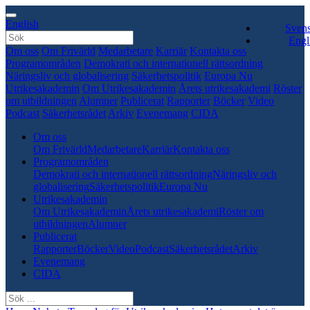
English
Sven
Engl
Om oss
Om Frivärld
Medarbetare
Karriär
Kontakta oss
Programområden
Demokrati och internationell rättsordning
Näringsliv och globalisering
Säkerhetspolitik
Europa Nu
Utrikesakademin
Om Utrikesakademin
Årets utrikesakademi
Röster
om utbildningen
Alumner
Publicerat
Rapporter
Böcker
Video
Podcast
Säkerhetsrådet
Arkiv
Evenemang
CIDA
Om oss
Om Frivärld
Medarbetare
Karriär
Kontakta oss
Programområden
Demokrati och internationell rättsordning
Näringsliv och
globalisering
Säkerhetspolitik
Europa Nu
Utrikesakademin
Om Utrikesakademin
Årets utrikesakademi
Röster om
utbildningen
Alumner
Publicerat
Rapporter
Böcker
Video
Podcast
Säkerhetsrådet
Arkiv
Evenemang
CIDA