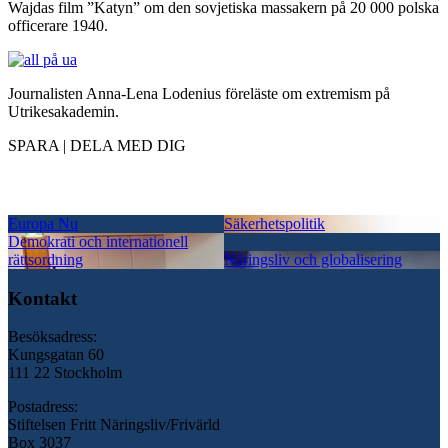
Wajdas film ”Katyn” om den sovjetiska massakern på 20 000 polska
officerare 1940.
Journalisten Anna-Lena Lodenius föreläste om extremism på
Utrikesakademin.
SPARA | DELA MED DIG
Europa Nu
Säkerhetspolitik
Demokrati och internationell
rättsordning
Näringsliv och globalisering
Kontakt
Besöksadress:
Kungsgatan 60
111 22 Stockholm
Postadress:
Stiftelsen Fritt Näringsliv/Frivärld
Box 3037