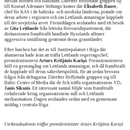
sig
mellan Norden och Baltikum. Därefter förflyttade gruppen
till Konrad Adenauer Stiftungs kontor där
Elisabeth Bauer
,
chef för KAS i de baltiska- och nordiska länderna, pratade om
deras arbete i regionen och om Lettlands utmaningar kopplade
till det sovjetiska arvet. Förmiddagen avslutades med ett besök
av
Gita Leitlande
från lettiska försvarsdepartement, där
diskussionen framförallt handlade Rysslands alltmer
aggressiva inställning gentemot deras grannländer.
Efter lunchen bar det av till Justitiepalatset i Riga där
alumnerna hade äran att träffa Lettlands regeringschef,
premiärministern
Arturs Krišjānis Kariņš
. Premiärministern
höll en genomgång om Lettlands utmaningar, och då framförallt
de kopplade till deras säkerhetspolitik, för att sedan besvara
frågor från deltagarna. Därefter förflyttade gruppen sig till
Baltic Center of Media där de fick träffa organisationens VD,
Janis Siksnis
. Ett intressant samtal följde som framförallt
cirkulerade kring organisationens mål och Lettlands
mediasituation. Dagen avslutades sedan med en gemensam
middag i centrala Riga.
Utrikesakademin träffar premiärminister Arturs Krišjānis Kariņš