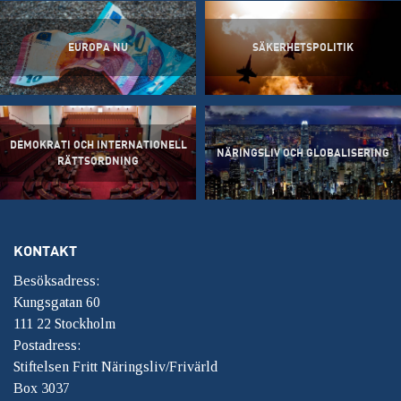
EUROPA NU
SÄKERHETSPOLITIK
DEMOKRATI OCH INTERNATIONELL
NÄRINGSLIV OCH GLOBALISERING
RÄTTSORDNING
KONTAKT
Besöksadress:
Kungsgatan 60
111 22 Stockholm
Postadress:
Stiftelsen Fritt Näringsliv/Frivärld
Box 3037