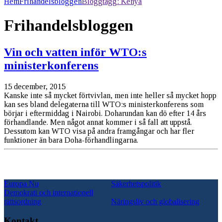
Hem
Frihandelsbloggen
Bloggtagg:
Kenya
Frihandelsbloggen
Vin och vatten inför WTO:s
ministerkonferens
15 december, 2015
Kanske inte så mycket förtvivlan, men inte heller så mycket hopp
kan ses bland delegaterna till WTO:s ministerkonferens som
börjar i eftermiddag i Nairobi. Doharundan kan dö efter 14 års
förhandlande. Men något annat kommer i så fall att uppstå.
Dessutom kan WTO visa på andra framgångar och har fler
funktioner än bara Doha-förhandlingarna.
Europa Nu
Säkerhetspolitik
Demokrati och internationell
rättsordning
Näringsliv och globalisering
Kontakt