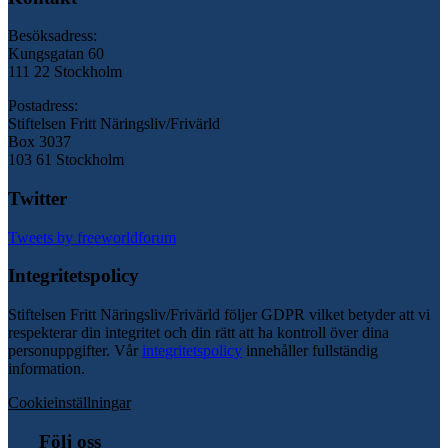
Besöksadress:
Kungsgatan 60
111 22 Stockholm
Postadress:
Stiftelsen Fritt Näringsliv/Frivärld
Box 3037
103 61 Stockholm
Twitter
Tweets by freeworldforum
Integritetspolicy
Stiftelsen Fritt Näringsliv/Frivärld följer GDPR vilket betyder att vi
respekterar din integritet och din rätt att ha kontroll över dina
personuppgifter. Vår
integritetspolicy
innehåller fullständig
information.
Cookieinställningar
Följ oss