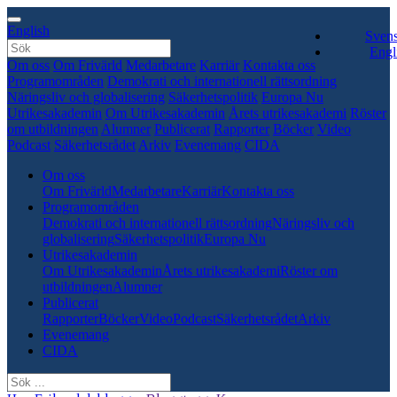
English
Sven
Engl
Om oss
Om Frivärld
Medarbetare
Karriär
Kontakta oss
Programområden
Demokrati och internationell rättsordning
Näringsliv och globalisering
Säkerhetspolitik
Europa Nu
Utrikesakademin
Om Utrikesakademin
Årets utrikesakademi
Röster
om utbildningen
Alumner
Publicerat
Rapporter
Böcker
Video
Podcast
Säkerhetsrådet
Arkiv
Evenemang
CIDA
Om oss
Om Frivärld
Medarbetare
Karriär
Kontakta oss
Programområden
Demokrati och internationell rättsordning
Näringsliv och
globalisering
Säkerhetspolitik
Europa Nu
Utrikesakademin
Om Utrikesakademin
Årets utrikesakademi
Röster om
utbildningen
Alumner
Publicerat
Rapporter
Böcker
Video
Podcast
Säkerhetsrådet
Arkiv
Evenemang
CIDA