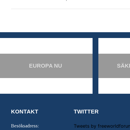
EUROPA NU
SÄK
KONTAKT
TWITTER
Tweets by freeworldforu
Besöksadress: