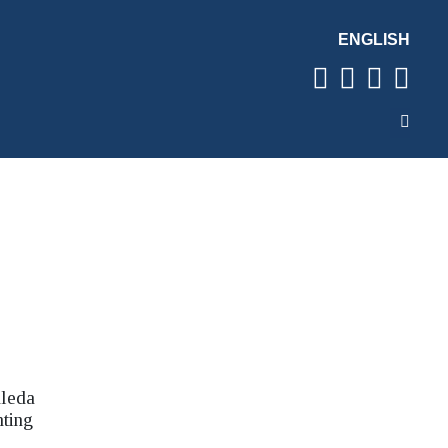
ENGLISH
nleda
nting