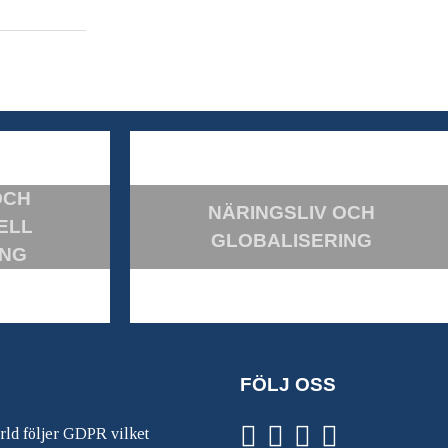
OCH
NÄRINGSLIV OCH
ELL
GLOBALISERING
ING
FÖLJ OSS
ärld följer GDPR vilket