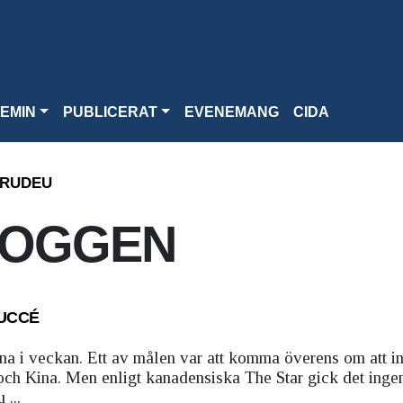
EMIN
PUBLICERAT
EVENEMANG
CIDA
TRUDEU
LOGGEN
SUCCÉ
ina i veckan. Ett av målen var att komma överens om att i
och Kina. Men enligt kanadensiska The Star gick det inge
...