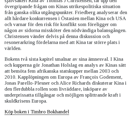
självsäkert Kina av Thomas J Christensen, tar upp den
övergripande frågan om Kinas utrikespolitiska situation
från ganska olika utgångspunkter. Friedberg analyserar den
allt hårdare konkurrensen i Öst­asien mellan Kina och USA
och varnar för den risk för konflikt som föreligger om
någon av sidorna missköter den nödvändiga balansgången.
Christensen vänder delvis på denna diskussion och
resonerarkring fördelarna med att Kina tar större plats i
världen.
Bokens två sista kapitel smalnar av sina ämnesval. I Kina
och kupperna gör Jonathan Holslag en analys av Kinas sätt
att bemöta fem afrikanska statskupper mellan 2003 och
2010. Kapplöpningen om Europa av François Godement,
Jonas Parello-Plesner och Alice Richards diskuterar Kina i
den flerdubbla rollen som livräddare, inköpare av
underprissatta tillgångar och möjligen splittrande kraft i
skuldkrisens Europa.
Köp boken i Timbro Bokhandel