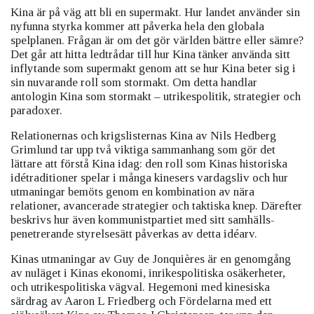
Kina är på väg att bli en supermakt. Hur landet använder sin
ny­funna styrka kommer att påverka hela den globala
spelplanen. Frågan är om det gör världen bättre eller sämre?
Det går att hitta ledtrådar till hur Kina tänker använda sitt
inflytande som supermakt genom att se hur Kina beter sig i
sin nuvarande roll som stormakt. Om detta handlar
antologin Kina som stormakt – utrikes­politik, strategier och
paradoxer.
Relationernas och krigslisternas Kina av Nils Hedberg
Grimlund tar upp två viktiga sammanhang som gör det
lättare att förstå Kina idag: den roll som Kinas historiska
idétraditioner spelar i många kinesers vardagsliv och hur
utmaningar bemöts genom en kombi­nation av nära
relationer, avancerade strategier och taktiska knep. Därefter
beskrivs hur även kommunistpartiet med sitt samhälls­
penetrerande styrelsesätt påverkas av detta idéarv.
Kinas utmaningar av Guy de Jonquières är en genomgång
av nuläget i Kinas ekonomi, inrikespolitiska osäkerheter,
och utrikes­politiska vägval. Hegemoni med kinesiska
särdrag av Aaron L Friedberg och ­För­delarna med ett