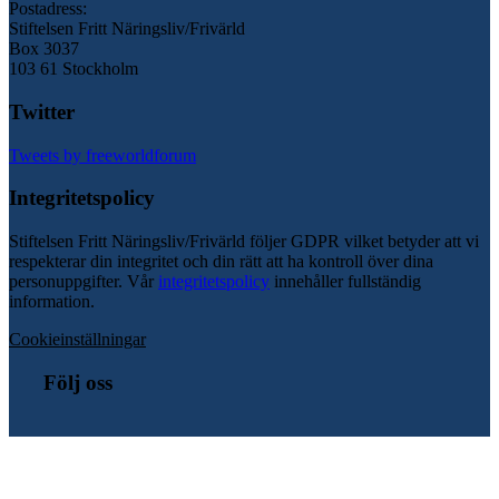
Postadress:
Stiftelsen Fritt Näringsliv/Frivärld
Box 3037
103 61 Stockholm
Twitter
Tweets by freeworldforum
Integritetspolicy
Stiftelsen Fritt Näringsliv/Frivärld följer GDPR vilket betyder att vi
respekterar din integritet och din rätt att ha kontroll över dina
personuppgifter. Vår
integritetspolicy
innehåller fullständig
information.
Cookieinställningar
Följ oss