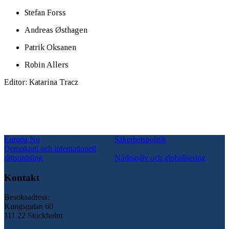
Stefan Forss
Andreas Østhagen
Patrik Oksanen
Robin Allers
Editor: Katarina Tracz
Europa Nu
Säkerhetspolitik
Demokrati och internationell
rättsordning
Näringsliv och globalisering
Kontakt
Besöksadress:
Kungsgatan 60
111 22 Stockholm