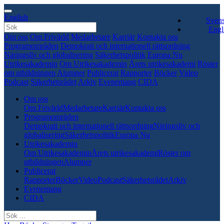
English
Sven
Engl
Om oss
Om Frivärld
Medarbetare
Karriär
Kontakta oss
Programområden
Demokrati och internationell rättsordning
Näringsliv och globalisering
Säkerhetspolitik
Europa Nu
Utrikesakademin
Om Utrikesakademin
Årets utrikesakademi
Röster
om utbildningen
Alumner
Publicerat
Rapporter
Böcker
Video
Podcast
Säkerhetsrådet
Arkiv
Evenemang
CIDA
Om oss
Om Frivärld
Medarbetare
Karriär
Kontakta oss
Programområden
Demokrati och internationell rättsordning
Näringsliv och
globalisering
Säkerhetspolitik
Europa Nu
Utrikesakademin
Om Utrikesakademin
Årets utrikesakademi
Röster om
utbildningen
Alumner
Publicerat
Rapporter
Böcker
Video
Podcast
Säkerhetsrådet
Arkiv
Evenemang
CIDA