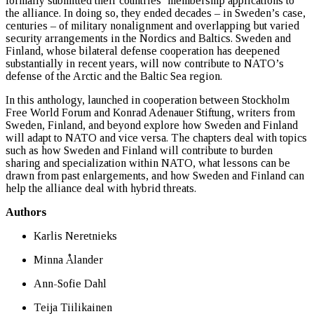
formally submitted their countries’ membership applications to
the alliance. In doing so, they ended decades – in Sweden’s case,
centuries – of military nonalignment and overlapping but varied
security arrangements in the Nordics and Baltics. Sweden and
Finland, whose bilateral defense cooperation has deepened
substantially in recent years, will now contribute to NATO’s
defense of the Arctic and the Baltic Sea region.
In this anthology, launched in cooperation between Stockholm
Free World Forum and Konrad Adenauer Stiftung, writers from
Sweden, Finland, and beyond explore how Sweden and Finland
will adapt to NATO and vice versa. The chapters deal with topics
such as how Sweden and Finland will contribute to burden
sharing and specialization within NATO, what lessons can be
drawn from past enlargements, and how Sweden and Finland can
help the alliance deal with hybrid threats.
Authors
Karlis Neretnieks
Minna Ålander
Ann-Sofie Dahl
Teija Tiilikainen