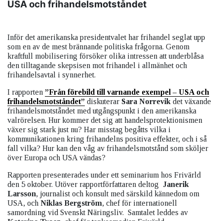
USA och frihandelsmotståndet
Inför det amerikanska presidentvalet har frihandel seglat upp
som en av de mest brännande politiska frågorna. Genom
kraftfull mobilisering försöker olika intressen att underblåsa
den tilltagande skepsisen mot frihandel i allmänhet och
frihandelsavtal i synnerhet.
I rapporten
”Från förebild till varnande exempel
– USA och
frihandelsmotståndet”
diskuterar
Sara Norrevik
det växande
frihandelsmotståndet med utgångspunkt i den amerikanska
valrörelsen. Hur kommer det sig att handelsprotektionismen
växer sig stark just nu? Har misstag begåtts vilka i
kommunikationen kring frihandelns positiva effekter, och i så
fall vilka? Hur kan den våg av frihandelsmotstånd som sköljer
över Europa och USA vändas?
Rapporten presenterades under ett seminarium hos Frivärld
den 5 oktober. Utöver rapportförfattaren deltog
Janerik
Larsson
, journalist och konsult med särskild kännedom om
USA, och
Niklas Bergström
, chef för internationell
samordning vid Svenskt Näringsliv. Samtalet leddes av