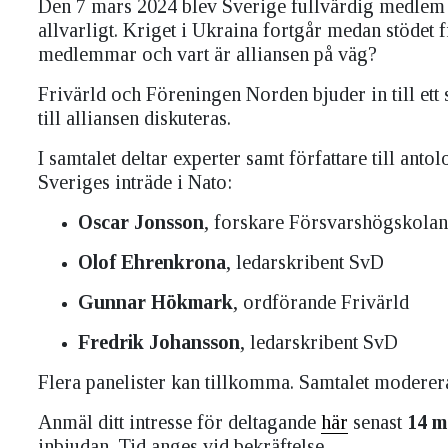
Den 7 mars 2024 blev Sverige fullvärdig medlem av
allvarligt. Kriget i Ukraina fortgår medan stödet
medlemmar och vart är alliansen på väg?
Frivärld och Föreningen Norden bjuder in till et
till alliansen diskuteras.
I samtalet deltar experter samt författare till anto
Sveriges inträde i Nato:
Oscar Jonsson
, forskare Försvarshögskolan
Olof Ehrenkrona
, ledarskribent SvD
Gunnar Hökmark
, ordförande Frivärld
Fredrik Johansson
, ledarskribent SvD
Flera panelister kan tillkomma. Samtalet modere
Anmäl ditt intresse för deltagande
här
senast
14 
inbjudan. Tid anges vid bekräftelse.