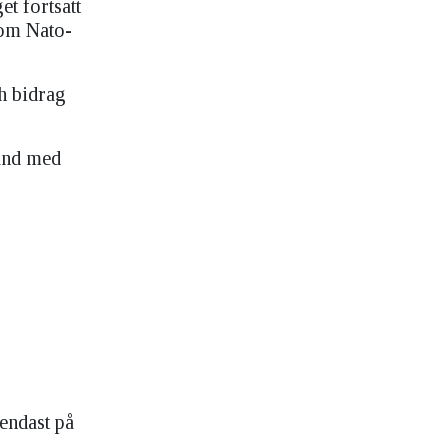
t fortsatt
som Nato-
h bidrag
and med
 endast på