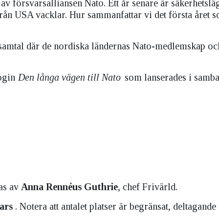
 försvarsalliansen Nato. Ett år senare är säkerhetsläge
 från USA vacklar. Hur sammanfattar vi det första året 
t samtal där de nordiska ländernas Nato-medlemskap oc
login
Den långa vägen till Nato
som lanserades i samb
ras av
Anna Rennéus Guthrie
, chef Frivärld.
mars
. Notera att antalet platser är begränsat, deltagande