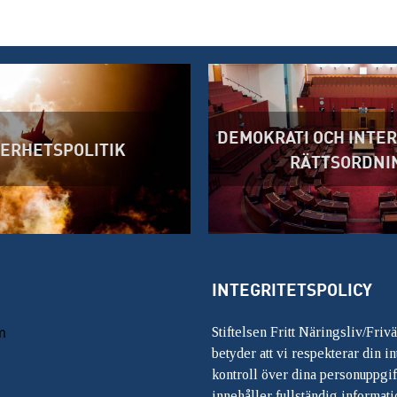
DEMOKRATI OCH INTE
ERHETSPOLITIK
RÄTTSORDNI
INTEGRITETSPOLICY
m
Stiftelsen Fritt Näringsliv/Friv
betyder att vi respekterar din int
kontroll över dina personuppgif
innehåller fullständig informati