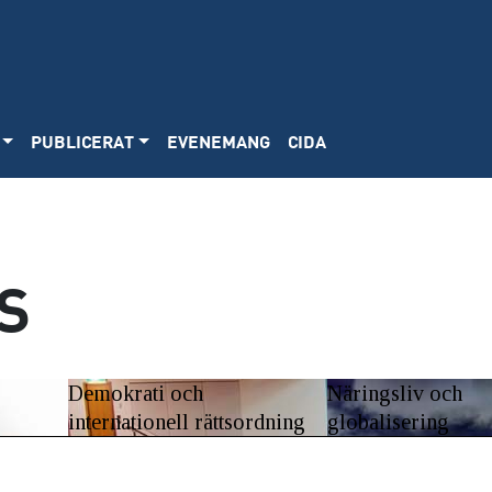
PUBLICERAT
EVENEMANG
CIDA
S
Demokrati och
Näringsliv och
internationell rättsordning
globalisering