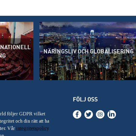
RNATIONELL
NÄRINGSLIV OCH GLOBALISERING
NG
FÖLJ OSS
ärld följer GDPR vilket
egritet och din rätt att ha
ter. Vår
integritetspolicy
on.