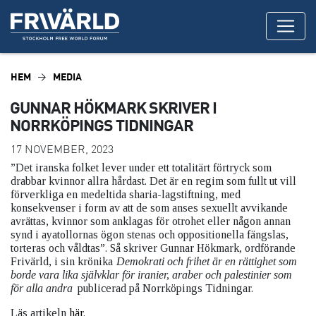
HEM
MEDIA
GUNNAR HÖKMARK SKRIVER I
NORRKÖPINGS TIDNINGAR
17 NOVEMBER, 2023
”Det iranska folket lever under ett totalitärt förtryck som
drabbar kvinnor allra hårdast. Det är en regim som fullt ut vill
förverkliga en medeltida sharia-lagstiftning, med
konsekvenser i form av att de som anses sexuellt avvikande
avrättas, kvinnor som anklagas för otrohet eller någon annan
synd i ayatollornas ögon stenas och oppositionella fängslas,
torteras och våldtas”. Så skriver Gunnar Hökmark, ordförande
Frivärld, i sin krönika
Demokrati och frihet är en rättighet som
borde vara lika självklar för iranier, araber och palestinier som
för alla andra
publicerad på Norrköpings Tidningar.
Läs artikeln
här
.