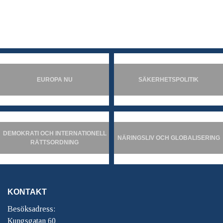
EUROPA NU
SÄKERHETSPOLITIK
DEMOKRATI OCH INTERNATIONELL
NÄRINGSLIV OCH GLOBALISERING
RÄTTSORDNING
KONTAKT
Besöksadress:
Kungsgatan 60