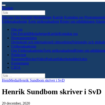
English
Om oss
Om Frivärld
Medarbetare
Karriär
Kontakta oss
Programområ
Utrikesakademin
Årets utrikesakademi
Röster om utbildningen
Alumn
Om oss
Om Frivärld
Medarbetare
Karriär
Kontakta oss
Programområden
Demokrati och internationell rättsordning
Näringsliv och globali
Utrikesakademin
Om Utrikesakademin
Årets utrikesakademi
Röster om utbildnin
Publicerat
Rapporter
Böcker
Video
Podcast
Säkerhetsrådet
Arkiv
Evenemang
CIDA
Hem
Media
Henrik Sundbom skriver i SvD
Henrik Sundbom skriver i SvD
20 december, 2020