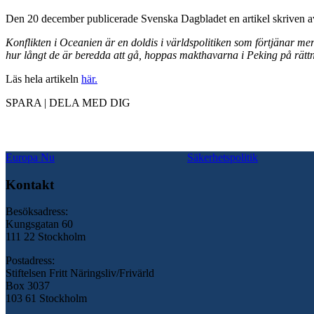
Den 20 december publicerade Svenska Dagbladet en artikel skriven a
Konflikten i Oceanien är en doldis i världspolitiken som förtjänar mer
hur långt de är beredda att gå, hoppas makthavarna i Peking på rättni
Läs hela artikeln
här.
SPARA | DELA MED DIG
Europa Nu
Säkerhetspolitik
Kontakt
Besöksadress:
Kungsgatan 60
111 22 Stockholm
Postadress:
Stiftelsen Fritt Näringsliv/Frivärld
Box 3037
103 61 Stockholm