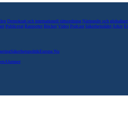
den
Demokrati och internationell rättsordning
Näringsliv och globaliser
er
Publicerat
Rapporter
Böcker
Video
Podcast
Säkerhetsrådet
Arkiv
E
sering
Säkerhetspolitik
Europa Nu
gen
Alumner