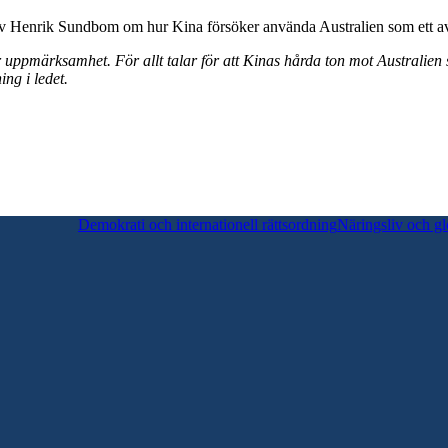
v Henrik Sundbom om hur Kina försöker använda Australien som ett av
 uppmärksamhet. För allt talar för att Kinas hårda ton mot Australien s
ng i ledet.
Demokrati och internationell rättsordning
Näringsliv och gl