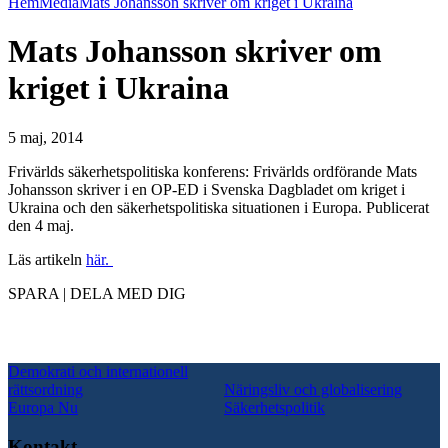
Hem
Media
Mats Johansson skriver om kriget i Ukraina
Mats Johansson skriver om
kriget i Ukraina
5 maj, 2014
Frivärlds säkerhetspolitiska konferens: Frivärlds ordförande Mats
Johansson skriver i en OP-ED i Svenska Dagbladet om kriget i
Ukraina och den säkerhetspolitiska situationen i Europa. Publicerat
den 4 maj.
Läs artikeln
här.
SPARA | DELA MED DIG
Demokrati och internationell
rättsordning
Näringsliv och globalisering
Europa Nu
Säkerhetspolitik
Kontakt