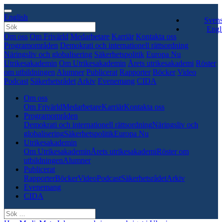
English
Sven
Engl
Om oss
Om Frivärld
Medarbetare
Karriär
Kontakta oss
Programområden
Demokrati och internationell rättsordning
Näringsliv och globalisering
Säkerhetspolitik
Europa Nu
Utrikesakademin
Om Utrikesakademin
Årets utrikesakademi
Röster
om utbildningen
Alumner
Publicerat
Rapporter
Böcker
Video
Podcast
Säkerhetsrådet
Arkiv
Evenemang
CIDA
Om oss
Om Frivärld
Medarbetare
Karriär
Kontakta oss
Programområden
Demokrati och internationell rättsordning
Näringsliv och
globalisering
Säkerhetspolitik
Europa Nu
Utrikesakademin
Om Utrikesakademin
Årets utrikesakademi
Röster om
utbildningen
Alumner
Publicerat
Rapporter
Böcker
Video
Podcast
Säkerhetsrådet
Arkiv
Evenemang
CIDA