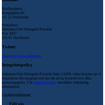
Besöksadress:
Kungsgatan 60
111 22 Stockholm
Postadress:
Stiftelsen Fritt Näringsliv/Frivärld
Box 3037
103 61 Stockholm
Twitter
Tweets by freeworldforum
Integritetspolicy
Stiftelsen Fritt Näringsliv/Frivärld följer GDPR vilket betyder att vi
respekterar din integritet och din rätt att ha kontroll över dina
personuppgifter. Vår
integritetspolicy
innehåller fullständig
information.
Cookieinställningar
Följ oss