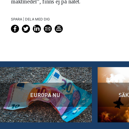
maktmedel”, finns ej på nätet.
SPARA | DELA MED DIG
EUROPA NU
SÄK