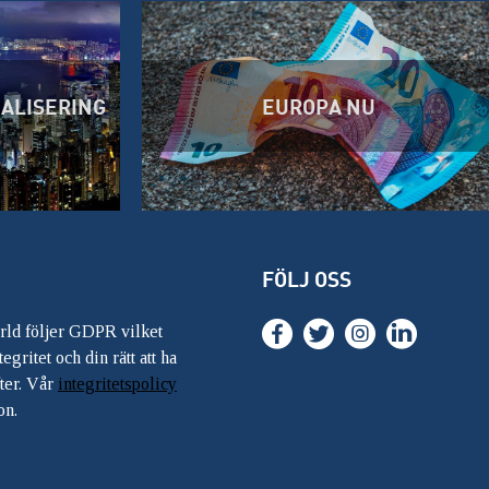
BALISERING
EUROPA NU
FÖLJ OSS
ärld följer GDPR vilket
egritet och din rätt att ha
ter. Vår
integritetspolicy
on.