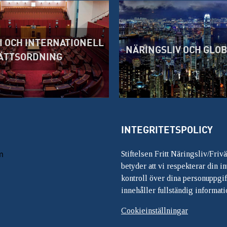
 OCH INTERNATIONELL
NÄRINGSLIV OCH GLO
ÄTTSORDNING
INTEGRITETSPOLICY
m
Stiftelsen Fritt Näringsliv/Friv
betyder att vi respekterar din int
kontroll över dina personuppgif
innehåller fullständig informati
Cookieinställningar