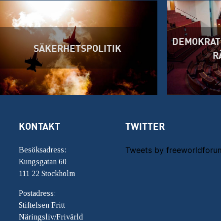
DEMOKRATI
SÄKERHETSPOLITIK
R
KONTAKT
TWITTER
Tweets by freeworldforu
Besöksadress:
Kungsgatan 60
111 22 Stockholm
Postadress:
Stiftelsen Fritt
Näringsliv/Frivärld