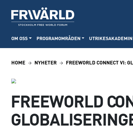
OM OSS
PROGRAMOMRÅDEN
UTRIKESAKADEMIN
HOME
NYHETER
FREEWORLD CONNECT VI: GL
FREEWORLD CON
GLOBALISERINGE