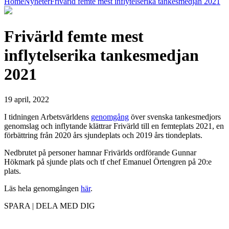
Home
Nyheter
Frivärld femte mest inflytelserika tankesmedjan 2021
Frivärld femte mest
inflytelserika tankesmedjan
2021
19 april, 2022
I tidningen Arbetsvärldens
genomgång
över svenska tankesmedjors
genomslag och inflytande klättrar Frivärld till en femteplats 2021, en
förbättring från 2020 års sjundeplats och 2019 års tiondeplats.
Nedbrutet på personer hamnar Frivärlds ordförande Gunnar
Hökmark på sjunde plats och tf chef Emanuel Örtengren på 20:e
plats.
Läs hela genomgången
här
.
SPARA | DELA MED DIG