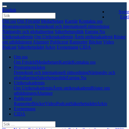
English
Sven
Engl
Om oss
Om Frivärld
Medarbetare
Karriär
Kontakta oss
Programområden
Demokrati och internationell rättsordning
Näringsliv och globalisering
Säkerhetspolitik
Europa Nu
Utrikesakademin
Om Utrikesakademin
Årets utrikesakademi
Röster
om utbildningen
Alumner
Publicerat
Rapporter
Böcker
Video
Podcast
Säkerhetsrådet
Arkiv
Evenemang
CIDA
Om oss
Om Frivärld
Medarbetare
Karriär
Kontakta oss
Programområden
Demokrati och internationell rättsordning
Näringsliv och
globalisering
Säkerhetspolitik
Europa Nu
Utrikesakademin
Om Utrikesakademin
Årets utrikesakademi
Röster om
utbildningen
Alumner
Publicerat
Rapporter
Böcker
Video
Podcast
Säkerhetsrådet
Arkiv
Evenemang
CIDA