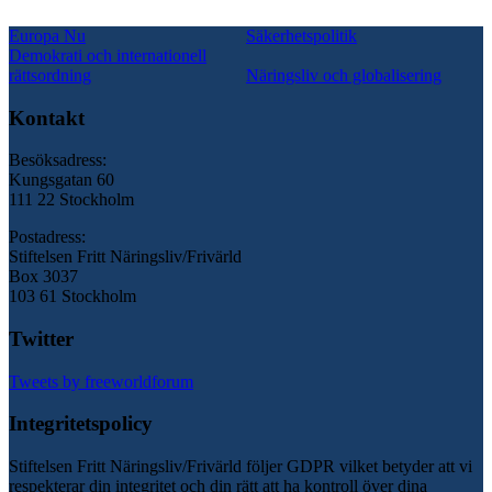
Europa Nu
Säkerhetspolitik
Demokrati och internationell
rättsordning
Näringsliv och globalisering
Kontakt
Besöksadress:
Kungsgatan 60
111 22 Stockholm
Postadress:
Stiftelsen Fritt Näringsliv/Frivärld
Box 3037
103 61 Stockholm
Twitter
Tweets by freeworldforum
Integritetspolicy
Stiftelsen Fritt Näringsliv/Frivärld följer GDPR vilket betyder att vi
respekterar din integritet och din rätt att ha kontroll över dina