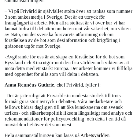
sammanställningen:
– Vi på Frivärld är självfallet stolta över att rankas som nummer
3 som tankesmedja i Sverige. Det är ett uttryck för
framgångsrikt arbete. Men allra stoltast är vi över hur vi har
kunnat bidra till debatten om hoten mot vår säkerhet, om vikten
av Nato, om det svenska försvarets utformning och om
förståelsen av de hot som desinformation och krigföring i
gråzonen utgör mot Sverige.
-Avgörande för oss är att skapa en förståelse för de hot som
Ryssland och Kina utgör mot den fria världen och vikten av att
möta detta med ett starkt Europa. Det arbetet kommer vi fullfölja
med öppenhet för alla som vill delta i debatten.
Anna Rennéus Guthrie
, chef Frivärld, fyller i:
-Det är jätteroligt att Frivärld sin modesta storlek till trots
förmår göra stort avtryck i debatten. Våra medarbetare och
fellows bidrar dagligen till att öka kunskaperna om svensk
utrikes- och säkerhetspolitik liksom långsiktigt med analys och
rekommendationer för policyutveckling, och detta i en tid då
omvärlden behöver det som mest.
Hela sammanställningen kan läsas på
Arbetsvärlden
.