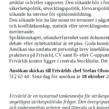
artiklar och/eller rapporter. Den sökande bör i fö
säkerhetspolitik, utvecklingspolitik, försvarspoli
sökande ha intresse för opinionsbildning.
Den sökande bör ha läst minst tre terminer i någo
och konfliktkunskap, statistik eller utvecklingsstud
meriterande.
Språkkunskaper, utlandserfarenhet samt dokument
debatt- eller nyhetsartiklar är ett plus. Goda kunsk
Ansökan ska omfatta ett personligt brev innehållan
praktisera på Frivärld, CV samt B- eller C-uppsats
Frivärlds kontor ligger i centrala Stockholm. Det
Ansökan skickas till Frivärlds chef Stefan Olss
512 63 44 . Sista dag för ansökan är
18 oktober
2
Frivärld är en nystartad tankesmedja för utrikespo
angelägna utrikespolitiska frågor. Den övergripand
och tankesmedjan arbetar med liberala och konser