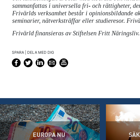
sammanfattas i universella fri- och rättigheter, de
Frivärlds verksamhet består i opinionsbildande ak
seminarier, nätverksträffar eller studieresor. Friv
Frivärld finansieras av Stiftelsen Fritt Näringsliv.
SPARA | DELA MED DIG
EUROPA NU
SÄK