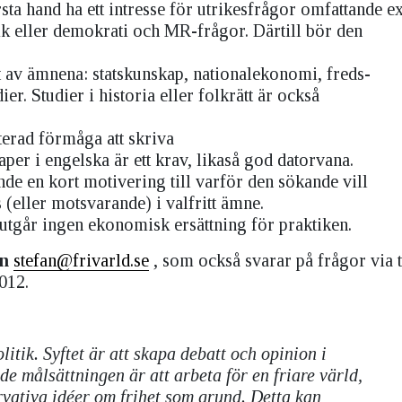
rsta hand ha ett intresse för utrikesfrågor omfattande 
tik eller demokrati och MR-frågor. Därtill bör den
t av ämnena: statskunskap, nationalekonomi, freds-
ier. Studier i historia eller folkrätt är också
erad förmåga att skriva
aper i engelska är ett krav, likaså god datorvana.
de en kort motivering till varför den sökande vill
 (eller motsvarande) i valfritt ämne.
 utgår ingen ekonomisk ersättning för praktiken.
on
stefan@frivarld.se
, som också svarar på frågor via t
012.
litik. Syftet är att skapa debatt och opinion i
e målsättningen är att arbeta för en friare värld,
vativa idéer om frihet som grund. Detta kan