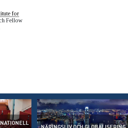
itute for
rch Fellow
i
RNATIONELL
NÄRINGSLIV OCH GLOBALISERING