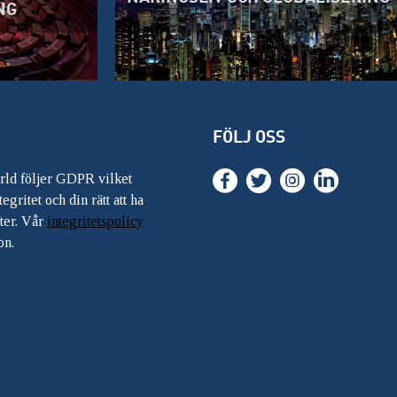
NG
FÖLJ OSS
ärld följer GDPR vilket
egritet och din rätt att ha
ter. Vår
integritetspolicy
on.