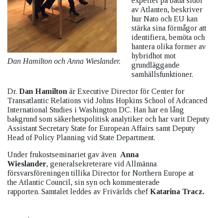
experter på båda sidor
av Atlanten, beskriver
hur Nato och EU kan
stärka sina förmågor att
identifiera, bemöta och
hantera olika former av
hybridhot mot
Dan Hamilton och Anna Wieslander.
grundläggande
samhällsfunktioner.
Dr.
Dan Hamilton
är Executive Director för Center for
Transatlantic Relations vid Johns Hopkins School of Adcanced
International Studies i Washington DC. Han har en lång
bakgrund som säkerhetspolitisk analytiker och har varit Deputy
Assistant Secretary State for European Affairs samt Deputy
Head of Policy Planning vid State Department.
Under frukostseminariet gav även
Anna
Wieslander
, generalsekreterare vid Allmänna
försvarsföreningen tillika Director for Northern Europe at
the Atlantic Council, sin syn och kommenterade
rapporten. Samtalet leddes av Frivärlds chef
Katarina Tracz.