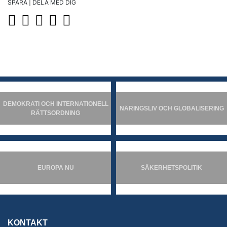
SPARA | DELA MED DIG
DEMOKRATI OCH INTERNATIONELL
NÄRINGSLIV OCH GLOBALISERING
RÄTTSORDNING
EUROPA NU
SÄKERHETSPOLITIK
KONTAKT