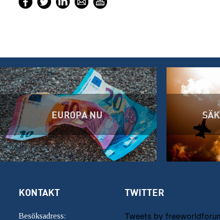
EUROPA NU
SÄK
KONTAKT
TWITTER
Tweets by freeworldforu
Besöksadress: