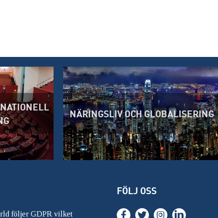
RNATIONELL
NÄRINGSLIV OCH GLOBALISERING
NG
FÖLJ OSS
ärld följer GDPR vilket