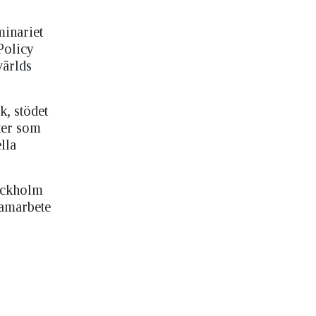
inariet
Policy
världs
k, stödet
rter som
lla
tockholm
samarbete