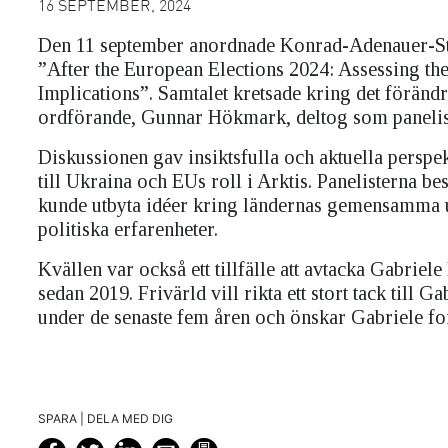
16 SEPTEMBER, 2024
Den 11 september anordnade Konrad-Adenauer-St
”After the European Elections 2024: Assessing t
Implications”. Samtalet kretsade kring det förändr
ordförande, Gunnar Hökmark, deltog som panelis
Diskussionen gav insiktsfulla och aktuella perspek
till Ukraina och EUs roll i Arktis. Panelisterna b
kunde utbyta idéer kring ländernas gemensamma u
politiska erfarenheter.
Kvällen var också ett tillfälle att avtacka Gabri
sedan 2019. Frivärld vill rikta ett stort tack ti
under de senaste fem åren och önskar Gabriele fort
SPARA | DELA MED DIG