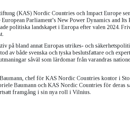
iftung (KAS) Nordic Countries och Impact Europe sem
he European Parliament’s New Power Dynamics and Its 
ade politiska landskapet i Europa efter valen 2024. Fri
t.
tiv på bland annat Europas utrikes- och säkerhetspoliti
estod av både svenska och tyska beslutsfattare och expe
tmaningar såväl som lärdomar från varandras natione
ele Baumann, chef för KAS Nordic Countries kontor i S
ll Gabriele Baumann och KAS Nordic Countries för deras 
satt framgång i sin nya roll i Vilnius.