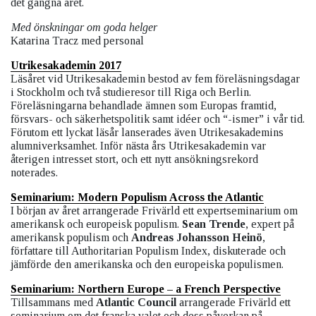
det gångna året.
Med önskningar om goda helger
Katarina Tracz med personal
Utrikesakademin 2017
Läsåret vid Utrikesakademin bestod av fem föreläsningsdagar
i Stockholm och två studieresor till Riga och Berlin.
Föreläsningarna behandlade ämnen som Europas framtid,
försvars- och säkerhetspolitik samt idéer och “-ismer” i vår tid.
Förutom ett lyckat läsår lanserades även Utrikesakademins
alumniverksamhet. Inför nästa års Utrikesakademin var
återigen intresset stort, och ett nytt ansökningsrekord
noterades.
Seminarium: Modern Populism Across the Atlantic
I början av året arrangerade Frivärld ett expertseminarium om
amerikansk och europeisk populism.
Sean Trende
, expert på
amerikansk populism och
Andreas Johansson Heinö
,
författare till Authoritarian Populism Index, diskuterade och
jämförde den amerikanska och den europeiska populismen.
Seminarium: Northern Europe – a French Perspective
Tillsammans med
Atlantic Council
arrangerade Frivärld ett
seminarium om det franska valet och dess påverkan på