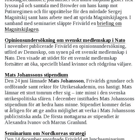
lyssna på och samtala med Browder om hans kamp mot
Putinregimen och för upprättelse för den mördade Sergej
Magnitskij samt hans arbete med att sprida Magnitskijlagen. I
samband med seminariet släppte Frivärld en
briefing om
Magnitskijlagen
.
Opinionsundersökning om svenskt medlemskap i Nato
I november publicerade Frivärld en opinionsundersökning,
utförd av Demoskop, om synen på ett svenskt medlemskap i
Nato. Den visade att stödet för ett svenskt medlemskap
fortsätter att öka, speciellt bland kvinnor och rödgröna väljare.
Mats Johanssons stipendium
Den 24 juni lämnade
Mats Johansson
, Frivärlds grundare och
ordförande samt rektor för Utrikesakademin, oss hastigt. Mats
lämnar ett stort tomrum efter sig – inte minst i den svenska
utrikespolitiska sfären. I december instiftades Mats Johanssons
stipendium för att hedra hans minne. Stipendiet kommer delas
ut årligen för att ge andra möjlighet att verka i Mats Johanssons
publicistiska anda. De första mottagarna av stipendiet är
Alexandra Ivanov och Marcus Granlund.
Seminarium om Nordkoreas strategi
Den 14 december anordnade Frivärld ett lunchseminarium