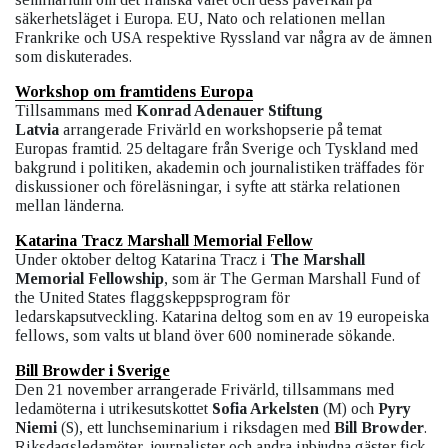
säkerhetsläget i Europa. EU, Nato och relationen mellan
Frankrike och USA respektive Ryssland var några av de ämnen
som diskuterades.
Workshop om framtidens Europa
Tillsammans med
Konrad Adenauer Stiftung
Latvia
arrangerade Frivärld en workshopserie på temat
Europas framtid. 25 deltagare från Sverige och Tyskland med
bakgrund i politiken, akademin och journalistiken träffades för
diskussioner och föreläsningar, i syfte att stärka relationen
mellan länderna.
Katarina Tracz Marshall Memorial Fellow
Under oktober deltog Katarina Tracz i
The Marshall
Memorial Fellowship
, som är The German Marshall Fund of
the United States flaggskeppsprogram för
ledarskapsutveckling. Katarina deltog som en av 19 europeiska
fellows, som valts ut bland över 600 nominerade sökande.
Bill Browder i Sverige
Den 21 november arrangerade Frivärld, tillsammans med
ledamöterna i utrikesutskottet
Sofia Arkelsten
(M) och
Pyry
Niemi
(S), ett lunchseminarium i riksdagen med
Bill Browder
.
Riksdagsledamöter, journalister och andra inbjudna gäster fick