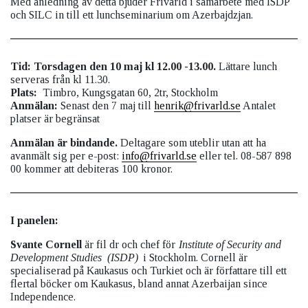
Med anledning av detta bjuder Frivärld i samarbete med ISDP
och SILC in till ett lunchseminarium om Azerbajdzjan.
Tid: Torsdagen den 10 maj kl 12.00 -13.00.
Lättare lunch
serveras från kl 11.30.
Plats:
Timbro, Kungsgatan 60, 2tr, Stockholm
Anmälan:
Senast den 7 maj till
henrik@frivarld.se
Antalet
platser är begränsat
Anmälan är bindande.
Deltagare som uteblir utan att ha
avanmält sig per e-post:
info@frivarld.se
eller tel. 08-587 898
00 kommer att debiteras 100 kronor.
I panelen:
Svante Cornell
är fil dr och chef för
Institute of Security and
Development Studies
(ISDP)
i Stockholm. Cornell är
specialiserad på Kaukasus och Turkiet och är författare till ett
flertal böcker om Kaukasus, bland annat Azerbaijan since
Independence.