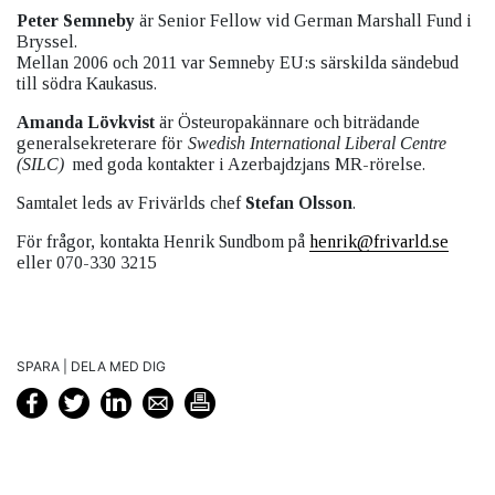
Peter Semneby
är Senior Fellow vid German Marshall Fund i
Bryssel.
Mellan 2006 och 2011 var Semneby EU:s särskilda sändebud
till södra Kaukasus.
Amanda Lövkvist
är Östeuropakännare och biträdande
generalsekreterare för
Swedish International Liberal Centre
(SILC)
med goda kontakter i Azerbajdzjans MR-rörelse.
Samtalet leds av Frivärlds chef
Stefan Olsson
.
För frågor, kontakta Henrik Sundbom på
henrik@frivarld.se
eller 070-330 3215
SPARA | DELA MED DIG