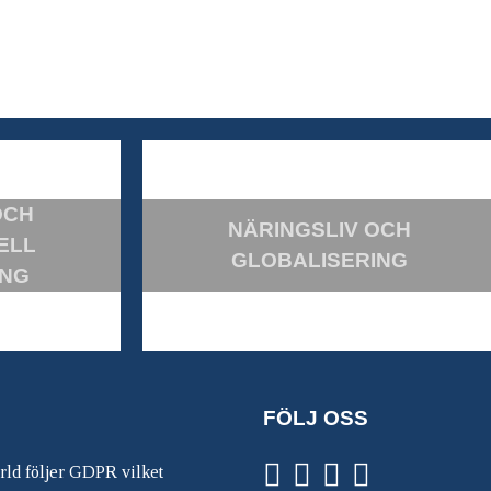
OCH
NÄRINGSLIV OCH
ELL
GLOBALISERING
ING
FÖLJ OSS
ärld följer GDPR vilket