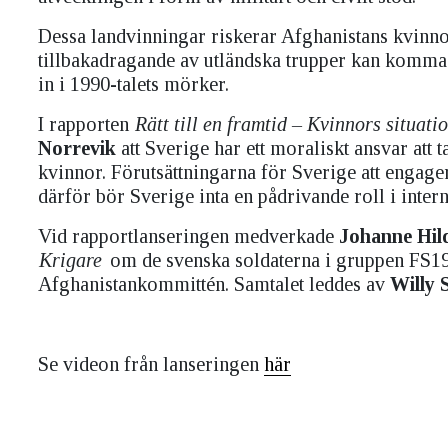
Dessa landvinningar riskerar Afghanistans kvinnor
tillbakadragande av utländska trupper kan komma a
in i 1990-talets mörker.
I rapporten
Rätt till en framtid – Kvinnors situati
Norrevik
att Sverige har ett moraliskt ansvar att 
kvinnor. Förutsättningarna för Sverige att engage
därför bör Sverige inta en pådrivande roll i inter
Vid rapportlanseringen medverkade
Johanne Hil
Krigare
om de svenska soldaterna i gruppen FS19
Afghanistankommittén. Samtalet leddes av
Willy 
Se videon från lanseringen
här