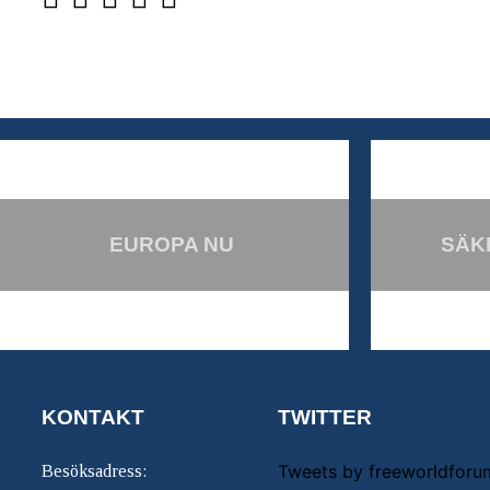
EUROPA NU
SÄK
KONTAKT
TWITTER
Tweets by freeworldforu
Besöksadress: