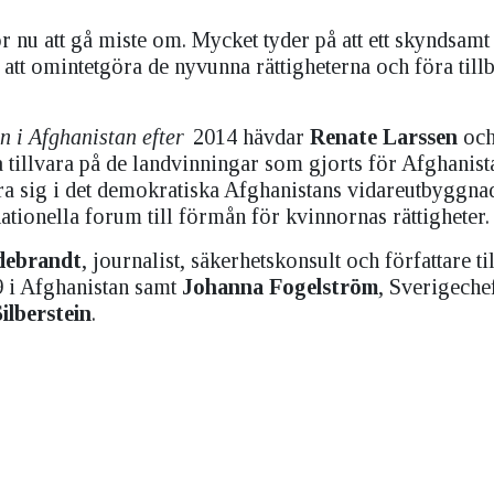
 nu att gå miste om. Mycket tyder på att ett skyndsamt
tt omintetgöra de nyvunna rättigheterna och föra tillb
on i Afghanistan efter
2014 hävdar
Renate Larssen
oc
ta tillvara på de landvinningar som gjorts för Afghanist
ra sig i det demokratiska Afghanistans vidareutbyggna
nationella forum till förmån för kvinnornas rättigheter.
debrandt
, journalist, säkerhetskonsult och författare ti
 i Afghanistan samt
Johanna Fogelström
, Sverigeche
Silberstein
.