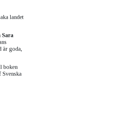
aka landet
h
Sara
ans
d är goda,
ll boken
f Svenska