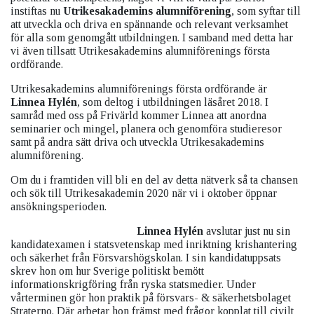
instiftas nu
Utrikesakademins alumniförening
, som syftar till
att utveckla och driva en spännande och relevant verksamhet
för alla som genomgått utbildningen. I samband med detta har
vi även tillsatt Utrikesakademins alumniförenings första
ordförande.
Utrikesakademins alumniförenings första ordförande är
Linnea Hylén
, som deltog i utbildningen läsåret 2018. I
samråd med oss på Frivärld kommer Linnea att anordna
seminarier och mingel, planera och genomföra studieresor
samt på andra sätt driva och utveckla Utrikesakademins
alumniförening.
Om du i framtiden vill bli en del av detta nätverk så ta chansen
och sök till Utrikesakademin 2020 när vi i oktober öppnar
ansökningsperioden.
Linnea Hylén
avslutar just nu sin
kandidatexamen i statsvetenskap med inriktning krishantering
och säkerhet från Försvarshögskolan. I sin kandidatuppsats
skrev hon om hur Sverige politiskt bemött
informationskrigföring från ryska statsmedier. Under
vårterminen gör hon praktik på försvars- & säkerhetsbolaget
Straterno. Där arbetar hon främst med frågor kopplat till civilt