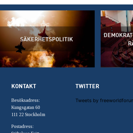
DEMOKRATI
SÄKERHETSPOLITIK
R
KONTAKT
TWITTER
Tweets by freeworldforu
Besöksadress:
Kungsgatan 60
111 22 Stockholm
Postadress: