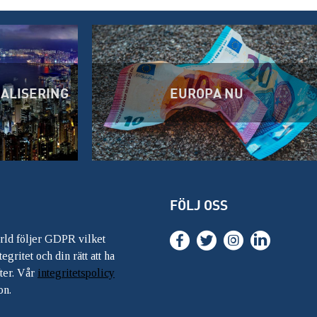
BALISERING
EUROPA NU
FÖLJ OSS
ärld följer GDPR vilket
egritet och din rätt att ha
ter. Vår
integritetspolicy
on.