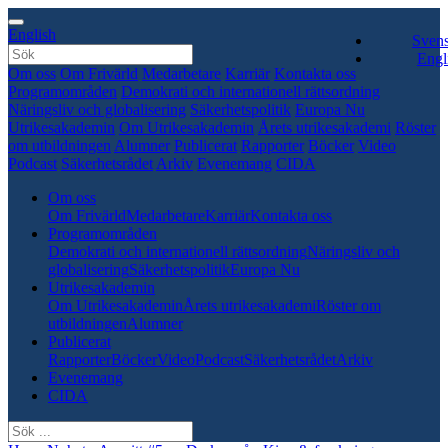
English
Sven
Engl
Om oss
Om Frivärld
Medarbetare
Karriär
Kontakta oss
Programområden
Demokrati och internationell rättsordning
Näringsliv och globalisering
Säkerhetspolitik
Europa Nu
Utrikesakademin
Om Utrikesakademin
Årets utrikesakademi
Röster
om utbildningen
Alumner
Publicerat
Rapporter
Böcker
Video
Podcast
Säkerhetsrådet
Arkiv
Evenemang
CIDA
Om oss
Om Frivärld
Medarbetare
Karriär
Kontakta oss
Programområden
Demokrati och internationell rättsordning
Näringsliv och
globalisering
Säkerhetspolitik
Europa Nu
Utrikesakademin
Om Utrikesakademin
Årets utrikesakademi
Röster om
utbildningen
Alumner
Publicerat
Rapporter
Böcker
Video
Podcast
Säkerhetsrådet
Arkiv
Evenemang
CIDA