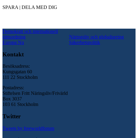
SPARA | DELA MED DIG
Demokrati och internationell
rättsordning
Näringsliv och globalisering
Europa Nu
Säkerhetspolitik
Kontakt
Besöksadress:
Kungsgatan 60
111 22 Stockholm
Postadress:
Stiftelsen Fritt Näringsliv/Frivärld
Box 3037
103 61 Stockholm
Twitter
Tweets by freeworldforum