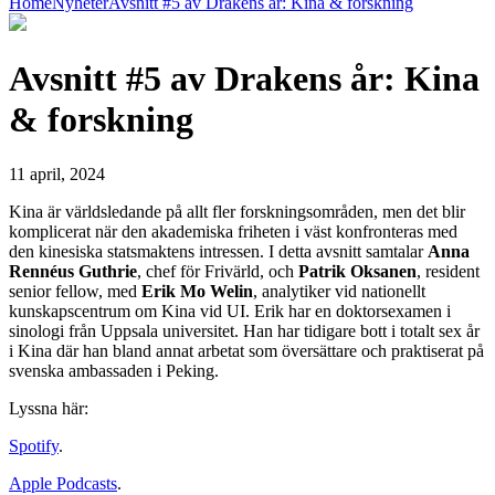
Home
Nyheter
Avsnitt #5 av Drakens år: Kina & forskning
Avsnitt #5 av Drakens år: Kina
& forskning
11 april, 2024
Kina är världsledande på allt fler forskningsområden, men det blir
komplicerat när den akademiska friheten i väst konfronteras med
den kinesiska statsmaktens intressen. I detta avsnitt samtalar
Anna
Rennéus Guthrie
, chef för Frivärld, och
Patrik Oksanen
, resident
senior fellow, med
Erik Mo Welin
, analytiker vid nationellt
kunskapscentrum om Kina vid UI. Erik har en doktorsexamen i
sinologi från Uppsala universitet. Han har tidigare bott i totalt sex år
i Kina där han bland annat arbetat som översättare och praktiserat på
svenska ambassaden i Peking.
Lyssna här:
Spotify
.
Apple Podcasts
.