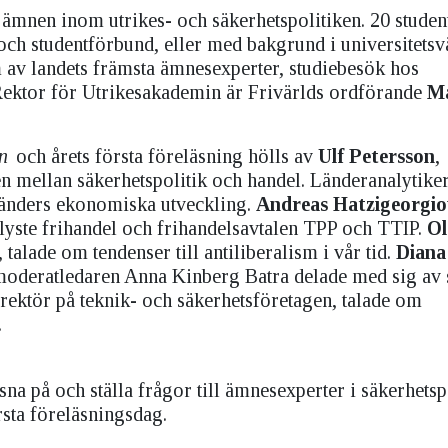
ämnen inom utrikes- och säkerhetspolitiken. 20 studen
och studentförbund, eller med bakgrund i universitetsvä
av landets främsta ämnesexperter, studiebesök hos
 Rektor för Utrikesakademin är Frivärlds ordförande
M
en
och årets första föreläsning hölls av
Ulf Petersson
,
n mellan säkerhetspolitik och handel. Länderanalytik
 länders ekonomiska utveckling.
Andreas Hatzigeorgi
ste frihandel och frihandelsavtalen TPP och TTIP.
Ol
alade om tendenser till antiliberalism i vår tid.
Diana
 moderatledaren Anna Kinberg Batra delade med sig av 
ektör på teknik- och säkerhetsföretagen, talade om
.
na på och ställa frågor till ämnesexperter i säkerhetsp
sta föreläsningsdag.