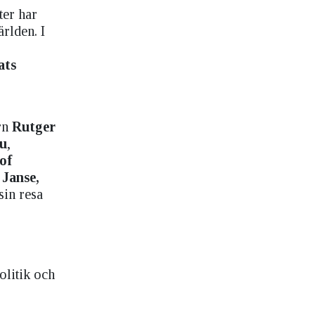
ter har
rlden. I
ats
ern
Rutger
ou
,
of
 Janse,
sin resa
olitik och