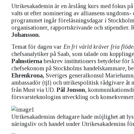
Utrikesakademin är en årslång kurs med fokus på 
valts ut efter nominering av alliansens ungdoms- 
programmet ingår föreläsningsdagar i Stockholm 
organisationer, rapportskrivande och stipendier.
Johansson.
Temat för dagen var
En fri värld kräver fria flöd
chefsanalytiker på Saab, som talade om kopplinge
Palmstierna
beskrev institutioners betydelse för
chefsekonom på Stockholms handelskammare, bely
Ehrenkrona,
Sveriges generalkonsul Mariehamn, t
ambassadör (tjl) och utrikespolitisk rådgivare åt
från Must via UD.
Pål Jonson
, kommunikationsdir
försvarsteknologins utveckling och konsekvenser
Utrikesakademins deltagare hade möjlighet att lyss
näringsliv och handel under Utrikesakademins för