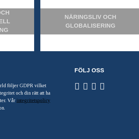
OCH
NÄRINGSLIV OCH
ELL
GLOBALISERING
ING
FÖLJ OSS
ärld följer GDPR vilket
egritet och din rätt att ha
ter. Vår
integritetspolicy
on.