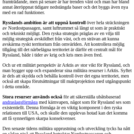
framträdande, men på senare år har trenden vänt och man har bland
annat återöppnat tidigare nedstängda baser och det byggs även nya
med en rad funktioner.
Rysslands ambition är att uppnå kontroll
över hela sträckningen
av Nordostpassagen, samt luftrummet så långt ut som är praktiskt
och tekniskt möjligt. Den ryska strategin präglas av en vilja till
möjlig strategisk avskildhet från väst, och en strävan att kunna
avskärma ryskt territorium från omvärlden. Att kontrollera möjlig
tillgång till det närbelägna territoriet är därför ett centralt mål för
Ryssland, både i tider av krig och kris men även fred.
Och ur ett militärt perspektiv är Arktis av stor vikt för Ryssland, och
man bygger upp och expanderar sina militära resurser i Arktis. Syftet
är dels att skydda och behålla kontroll över det egna territoriet, men
också att skapa förutsättningar till maktprojektion med utgångspunkt
i detta område.
Stora resurser används också
för att säkerställa ubåtsbaserad
andraslagsförmåga
med kärnvapen, något som för Ryssland ses som
existentiellt. Denna förmåga är en viktig komponent i den ryska
relationen till USA, och skulle den upplevas hotad kan det komma
att få synnerligen skarpa konsekvenser.
Den senaste tidens militära upprustning och utveckling tycks ha nått
en sådan nivå att Ryssland betraktar Nordostpassagen och