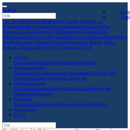
English
Sven
Engl
Om oss
Om Frivärld
Medarbetare
Karriär
Kontakta oss
Programområden
Demokrati och internationell rättsordning
Näringsliv och globalisering
Säkerhetspolitik
Europa Nu
Utrikesakademin
Om Utrikesakademin
Årets utrikesakademi
Röster
om utbildningen
Alumner
Publicerat
Rapporter
Böcker
Video
Podcast
Säkerhetsrådet
Arkiv
Evenemang
CIDA
Om oss
Om Frivärld
Medarbetare
Karriär
Kontakta oss
Programområden
Demokrati och internationell rättsordning
Näringsliv och
globalisering
Säkerhetspolitik
Europa Nu
Utrikesakademin
Om Utrikesakademin
Årets utrikesakademi
Röster om
utbildningen
Alumner
Publicerat
Rapporter
Böcker
Video
Podcast
Säkerhetsrådet
Arkiv
Evenemang
CIDA