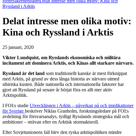
Hem
Säkerhetsrådet
Delat intresse men olika motiv: Kina och
Ryssland i Arktis
Delat intresse men olika motiv:
Kina och Ryssland i Arktis
25 januari, 2020
Viktor Lundquist, om Rysslands ekonomiska och militära
incitament att dominera Arktis, och Kinas allt starkare närvaro.
Ryssland är det land
som traditionellt kanske är mest förknippat
med Arktis, på grund av dess långa historia av närvaro utmed
sibiriska kusten. Både nationella och internationella faktorer har
gjort att Ryssland på senare år börjat föra en allt mer aktiv
Arktispolitik.
I FOI:s studie
Utvecklingen i Arktis – påverkan på och implikationer
för Sverige
beskriver Niklas Granholm, forskningsledare på FOI:s
avdelning för försvarsanalys, tydligt Rysslands strategiska mål och
ambitioner – strävan efter en Arktisk stormaktsroll.
Efter Sovjetunionens fall blev den ryska arktispolitiken mindre