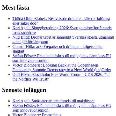
Mest lästa
Thilda Ohlin Stober : Bestyckade drönare - säker krigföring
eller säker död?
Karl Agell: Skuggberedning 2026: Sverige måste fortfarande
rusta snabbare
Nild Bildt: Drönargapet är sannolikt Sveriges största utmaning
– det går för långsamt
Gunnar Hökmark: Fregatter och drönare – krigets olika
slagfält
Stefan Fölster: Från handelskris till möjlighet - släpp loss EU
som innovationsunion
Victor Blomberg : Looking Back at the Copenhagen
Democracy Summit: Democracy in a New World (dis)Order
Odd Eiken: Stockholm Free World Forum - CDS 2026: “In
the Nordics We Trust”
Senaste inläggen
Karl Agell: Småstater är inte dömda till maktlöshet
Stefan Fölster: Från handelskris till möjlighet - släpp loss EU
som innovationsunion
Victor Blomberg: Prometheus