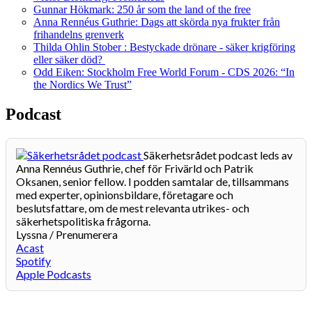
Gunnar Hökmark: 250 år som the land of the free
Anna Rennéus Guthrie: Dags att skörda nya frukter från
frihandelns grenverk
Thilda Ohlin Stober : Bestyckade drönare - säker krigföring
eller säker död?
Odd Eiken: Stockholm Free World Forum - CDS 2026: “In
the Nordics We Trust”
Podcast
Säkerhetsrådet podcast leds av
Anna Rennéus Guthrie, chef för Frivärld och Patrik
Oksanen, senior fellow. I podden samtalar de, tillsammans
med experter, opinionsbildare, företagare och
beslutsfattare, om de mest relevanta utrikes- och
säkerhetspolitiska frågorna.
Lyssna / Prenumerera
Acast
Spotify
Apple Podcasts