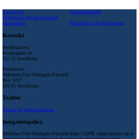
Europa Nu
Säkerhetspolitik
Demokrati och internationell
rättsordning
Näringsliv och globalisering
Kontakt
Besöksadress:
Kungsgatan 60
111 22 Stockholm
Postadress:
Stiftelsen Fritt Näringsliv/Frivärld
Box 3037
103 61 Stockholm
Twitter
Tweets by freeworldforum
Integritetspolicy
Stiftelsen Fritt Näringsliv/Frivärld följer GDPR vilket betyder att vi