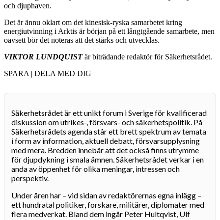
och djuphaven.
Det är ännu oklart om det kinesisk-ryska samarbetet kring
energiutvinning i Arktis är början på ett långtgående samarbete, men
oavsett bör det noteras att det stärks och utvecklas.
VIKTOR LUNDQUIST
är biträdande redaktör för Säkerhetsrådet.
SPARA | DELA MED DIG
Säkerhetsrådet är ett unikt forum i Sverige för kvalificerad
diskussion om utrikes-, försvars- och säkerhetspolitik. På
Säkerhetsrådets agenda står ett brett spektrum av temata
i form av information, aktuell debatt, försvarsupplysning
med mera. Bredden innebär att det också finns utrymme
för djupdykning i smala ämnen. Säkerhetsrådet verkar i en
anda av öppenhet för olika meningar, intressen och
perspektiv.
Under åren har – vid sidan av redaktörernas egna inlägg –
ett hundratal politiker, forskare, militärer, diplomater med
flera medverkat. Bland dem ingår Peter Hultqvist, Ulf