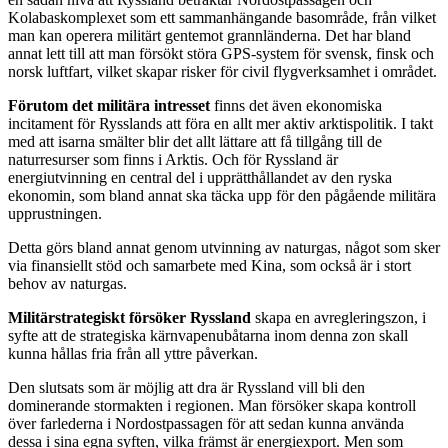
Kolabaskomplexet som ett sammanhängande basområde, från vilket
man kan operera militärt gentemot grannländerna. Det har bland
annat lett till att man försökt störa GPS-system för svensk, finsk och
norsk luftfart, vilket skapar risker för civil flygverksamhet i området.
Förutom det militära intresset
finns det även ekonomiska
incitament för Rysslands att föra en allt mer aktiv arktispolitik. I takt
med att isarna smälter blir det allt lättare att få tillgång till de
naturresurser som finns i Arktis. Och för Ryssland är
energiutvinning en central del i upprätthållandet av den ryska
ekonomin, som bland annat ska täcka upp för den pågående militära
upprustningen.
Detta görs bland annat genom utvinning av naturgas, något som sker
via finansiellt stöd och samarbete med Kina, som också är i stort
behov av naturgas.
Militärstrategiskt försöker Ryssland
skapa en avregleringszon, i
syfte att de strategiska kärnvapenubåtarna inom denna zon skall
kunna hållas fria från all yttre påverkan.
Den slutsats som är möjlig att dra är Ryssland vill bli den
dominerande stormakten i regionen. Man försöker skapa kontroll
över farlederna i Nordostpassagen för att sedan kunna använda
dessa i sina egna syften, vilka främst är energiexport. Men som