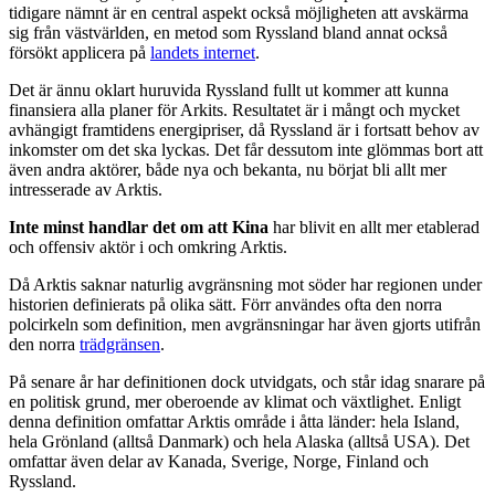
tidigare nämnt är en central aspekt också möjligheten att avskärma
sig från västvärlden, en metod som Ryssland bland annat också
försökt applicera på
landets internet
.
Det är ännu oklart huruvida Ryssland fullt ut kommer att kunna
finansiera alla planer för Arkits. Resultatet är i mångt och mycket
avhängigt framtidens energipriser, då Ryssland är i fortsatt behov av
inkomster om det ska lyckas. Det får dessutom inte glömmas bort att
även andra aktörer, både nya och bekanta, nu börjat bli allt mer
intresserade av Arktis.
Inte minst handlar det om att Kina
har blivit en allt mer etablerad
och offensiv aktör i och omkring Arktis.
Då Arktis saknar naturlig avgränsning mot söder har regionen under
historien definierats på olika sätt. Förr användes ofta den norra
polcirkeln som definition, men avgränsningar har även gjorts utifrån
den norra
trädgränsen
.
På senare år har definitionen dock utvidgats, och står idag snarare på
en politisk grund, mer oberoende av klimat och växtlighet. Enligt
denna definition omfattar Arktis område i åtta länder: hela Island,
hela Grönland (alltså Danmark) och hela Alaska (alltså USA). Det
omfattar även delar av Kanada, Sverige, Norge, Finland och
Ryssland.