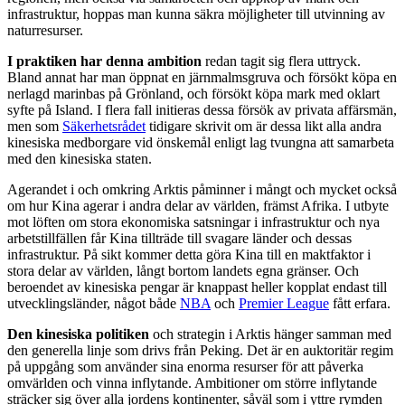
infrastruktur, hoppas man kunna säkra möjligheter till utvinning av
naturresurser.
I praktiken har denna ambition
redan tagit sig flera uttryck.
Bland annat har man öppnat en järnmalmsgruva och försökt köpa en
nerlagd marinbas på Grönland, och försökt köpa mark med oklart
syfte på Island. I flera fall initieras dessa försök av privata affärsmän,
men som
Säkerhetsrådet
tidigare skrivit om är dessa likt alla andra
kinesiska medborgare vid önskemål enligt lag tvungna att samarbeta
med den kinesiska staten.
Agerandet i och omkring Arktis påminner i mångt och mycket också
om hur Kina agerar i andra delar av världen, främst Afrika. I utbyte
mot löften om stora ekonomiska satsningar i infrastruktur och nya
arbetstillfällen får Kina tillträde till svagare länder och dessas
infrastruktur. På sikt kommer detta göra Kina till en maktfaktor i
stora delar av världen, långt bortom landets egna gränser. Och
beroendet av kinesiska pengar är knappast heller kopplat endast till
utvecklingsländer, något både
NBA
och
Premier League
fått erfara.
Den kinesiska politiken
och strategin i Arktis hänger samman med
den generella linje som drivs från Peking. Det är en auktoritär regim
på uppgång som använder sina enorma resurser för att påverka
omvärlden och vinna inflytande. Ambitioner om större inflytande
sträcker sig över alla jordens kontinenter, såväl som i yttre rymden