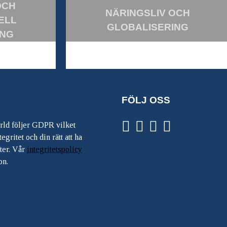
OCH
NÄRINGSLIV OCH
ELL
GLOBALISERING
ING
FÖLJ OSS
ärld följer GDPR vilket
egritet och din rätt att ha
ter. Vår
integritetspolicy
on.