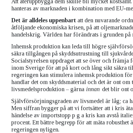
Att återuppbygga dem skulle bli mycket kostsamt.
hanteras av marknaden i kombination med EU-me
Det är alldeles uppenbart
att den nuvarande ordni
åtföljande ekonomiska krisen, på att oljemarknade
handelskrig. Världen har förändrats i grunden på 
Inhemsk produktion kan leda till högre självförsör
säkra tillgången på skyddsutrustning till sjukvår
Socialstyrelsen uppdraget att se över och främja 
inom Sverige för att på kort och lång sikt säkra ti
regeringen kan stimulera inhemsk produktion för att
handlar det om skyddsmaterial och det är ont om 
livsmedelsproduktion – gärna
innan
det blir ont 
Självförsörjningsgraden av livsmedel är låg; ca 
Men siffran bygger på att vi fortsätter att i kris äta
händelse av importstopp p g a kris kan avstå ital
procent. Ett bättre begrepp för att mäta robusth
regeringen nyligen.