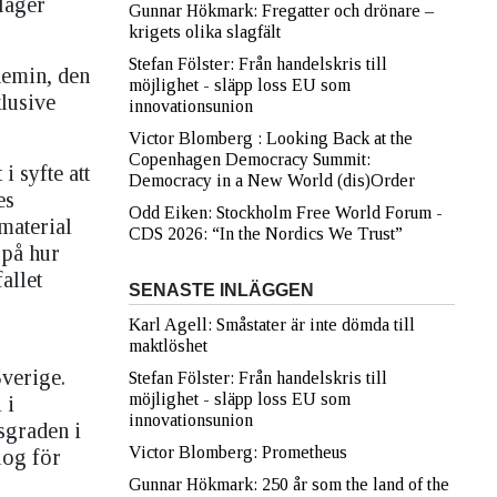
lager
Gunnar Hökmark: Fregatter och drönare –
krigets olika slagfält
Stefan Fölster: Från handelskris till
demin, den
möjlighet - släpp loss EU som
klusive
innovationsunion
Victor Blomberg : Looking Back at the
Copenhagen Democracy Summit:
i syfte att
Democracy in a New World (dis)Order
es
Odd Eiken: Stockholm Free World Forum -
material
CDS 2026: “In the Nordics We Trust”
 på hur
allet
SENASTE INLÄGGEN
Karl Agell: Småstater är inte dömda till
maktlöshet
Sverige.
Stefan Fölster: Från handelskris till
möjlighet - släpp loss EU som
 i
innovationsunion
sgraden i
Victor Blomberg: Prometheus
log för
Gunnar Hökmark: 250 år som the land of the