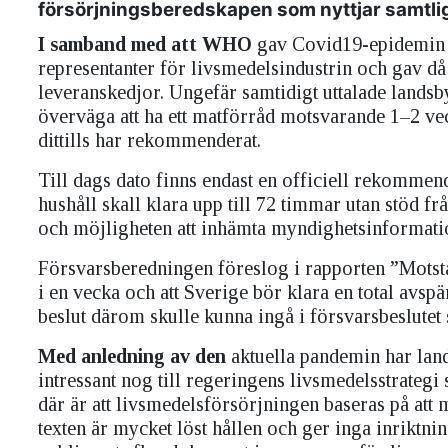
försörjningsberedskapen som nyttjar samtliga
I samband med att WHO
gav Covid19-epidemin s
representanter för livsmedelsindustrin och gav då
leveranskedjor. Ungefär samtidigt uttalade lands
överväga att ha ett matförråd motsvarande 1–2 ve
dittills har rekommenderat.
Till dags dato finns endast en officiell rekomme
hushåll skall klara upp till 72 timmar utan stöd f
och möjligheten att inhämta myndighetsinformation
Försvarsberedningen föreslog i rapporten ”Motstå
i en vecka och att Sverige bör klara en total avspä
beslut därom skulle kunna ingå i försvarsbeslutet 
Med anledning av den
aktuella pandemin har la
intressant nog till regeringens livsmedelsstrateg
där är att livsmedelsförsörjningen baseras på att 
texten är mycket löst hållen och ger inga inriktni