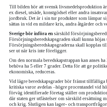
Till bilden hör att svensk livsmedelsproduktion ä
ex diesel, utsäde, konstgödsel eller andra insatsv
jordbruk. Det är i sin tur produkter som lämpar si
sättas in vid en mildare kris, andra åtgärder och 
Sverige bör införa en
särskild försörjningsbered
Försörjningsberedskapsgraden skall kunna höjas ut
Försörjningsberedskapsgraderna skall kopplas ti
ser ut när kris inte föreligger.
Om den normala beredskapstrappan kan anses ha 2
behöva ha 5 eller 7 grader. Detta för att ge poli
ekonomiska, reduceras.
Vid lägre beredskapsgrader bör främst tillfälliga
kritiska varor avdelas ­–högre procentandel vid hö
förväg identifierade företag ställer om produktio
där staten ger utfästelser om särskild ersättning m
och krig. Slutligen kan lager- och transportfrågo