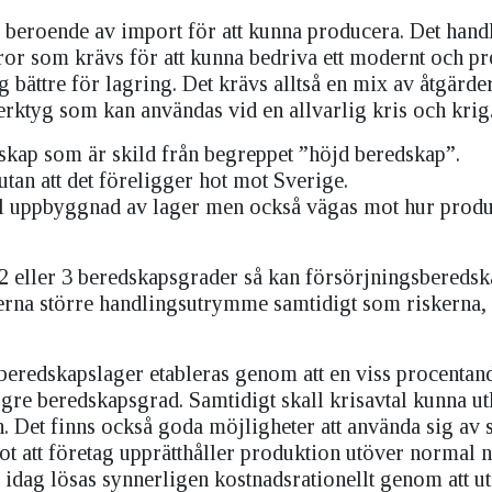
r beroende av import för att kunna producera. Det hand
aror som krävs för att kunna bedriva ett modernt och pr
g bättre för lagring. Det krävs alltså en mix av åtgärd
verktyg som kan användas vid en allvarlig kris och krig
skap som är skild från begreppet ”höjd beredskap”.
an att det föreligger hot mot Sverige.
ll uppbyggnad av lager men också vägas mot hur prod
 eller 3 beredskapsgrader så kan försörjningsbereds
tikerna större handlingsutrymme samtidigt som riskerna,
 beredskapslager etableras genom att en viss procentan
gre beredskapsgrad. Samtidigt skall krisavtal kunna ut
n. Det finns också goda möjligheter att använda sig av 
ot att företag upprätthåller produktion utöver normal n
r idag lösas synnerligen kostnadsrationellt genom att