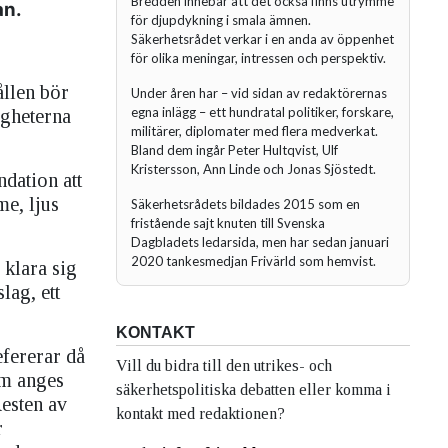
Bredden innebär att det också finns utrymme
an.
för djupdykning i smala ämnen.
Säkerhetsrådet verkar i en anda av öppenhet
för olika meningar, intressen och perspektiv.
ållen bör
Under åren har – vid sidan av redaktörernas
egna inlägg – ett hundratal politiker, forskare,
igheterna
militärer, diplomater med flera medverkat.
Bland dem ingår Peter Hultqvist, Ulf
Kristersson, Ann Linde och Jonas Sjöstedt.
dation att
me, ljus
Säkerhetsrådets bildades 2015 som en
fristående sajt knuten till Svenska
Dagbladets ledarsida, men har sedan januari
2020 tankesmedjan Frivärld som hemvist.
 klara sig
lag, ett
KONTAKT
fererar då
Vill du bidra till den utrikes- och
om anges
säkerhetspolitiska debatten eller komma i
Resten av
kontakt med redaktionen?
r