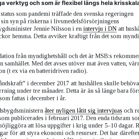
 verktyg och som är flexibel längs hela krisskal
tatus som pandemi träffade den svenska regeringen
 sin syn på riskerna i livsmedelsförsörjningens
bygdsminister Jennie Nilsson i en
intervju i DN
att hush
ckor hemma. Detta avviker kraftigt från det som mynd
ndation från myndighetshåll och det är MSB:s rekommen
rån samhället. Med det avses utöver mat även vatten, vär
 (t ex via en batteridriven radio).
ndskraft” i december 2017 att hushållen skulle behöva
rrning under tre månader. Detta är än så länge bara förs
som fattas i december i år.
ndsbygdsministern
åter nyligen låtit sig intervjuas
och re
i som publicerades i februari 2017. Den enda tidsram s
möjliggöra att lösa uppgifter i krig under 5–10 dagar. 
ngar för att styra ekonomi och resurser. Det har därefte