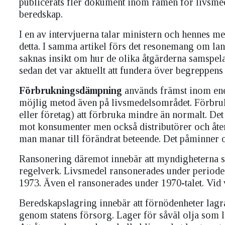
publicerats fler dokument inom ramen för livsmed
beredskap.
I en av intervjuerna talar ministern och hennes m
detta. I samma artikel förs det resonemang om lan
saknas insikt om hur de olika åtgärderna samspelar
sedan det var aktuellt att fundera över begreppens
Förbrukningsdämpning
används främst inom ene
möjlig metod även på livsmedelsområdet. Förbru
eller företag) att förbruka mindre än normalt. De
mot konsumenter men också distributörer och återfö
man manar till förändrat beteende. Det påminner 
Ransonering däremot innebär att myndigheterna str
regelverk. Livsmedel ransonerades under periode
1973. Även el ransonerades under 1970-talet. Vid 
Beredskapslagring innebär att förnödenheter lagr
genom statens försorg. Lager för såväl olja som 