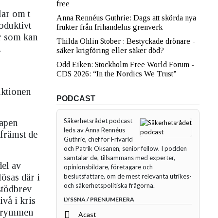
free
lar om t
Anna Rennéus Guthrie: Dags att skörda nya
oduktivt
frukter från frihandelns grenverk
er som kan
Thilda Ohlin Stober : Bestyckade drönare -
.
säker krigföring eller säker död?
Odd Eiken: Stockholm Free World Forum -
CDS 2026: “In the Nordics We Trust”
uktionen
PODCAST
Säkerhetsrådet podcast
kapen
leds av Anna Rennéus
 främst de
Guthrie, chef för Frivärld
och Patrik Oksanen, senior fellow. I podden
samtalar de, tillsammans med experter,
del av
opinionsbildare, företagare och
lösas där i
beslutsfattare, om de mest relevanta utrikes-
och säkerhetspolitiska frågorna.
stödbrev
ivå i kris
LYSSNA / PRENUMERERA
 utrymmen
Acast