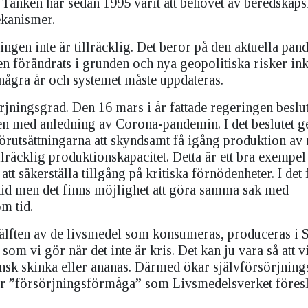
 Tanken har sedan 1995 varit att behovet av beredskaps
kanismer.
ngen inte är tillräcklig. Det beror på den aktuella pan
n förändrats i grunden och nya geopolitiska risker in
några år och systemet måste uppdateras.
jningsgrad. Den 16 mars i år fattade regeringen beslut 
den med anledning av Corona-pandemin. I det beslutet g
förutsättningarna att skyndsamt få igång produktion av 
llräcklig produktionskapacitet. Detta är ett bra exempel
 säkerställa tillgång på kritiska förnödenheter. I det f
tid men det finns möjlighet att göra samma sak med
om tid.
hälften av de livsmedel som konsumeras, produceras i 
 som vi gör när det inte är kris. Det kan ju vara så att vi
iensk skinka eller ananas. Därmed ökar självförsörjning
et är ”försörjningsförmåga” som Livsmedelsverket föres