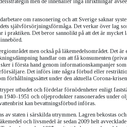
elsstrategin men de innehåller inga inriktningar avse
edarbetare om ransonering och att Sverige saknar syst
dets självförsörjningsförmåga. Det verkar över lag som
 i praktiken. Det beror sannolikt på att det är mycket 
 innebörd.
rgiområdet men också på läkemedelsområdet. Det är e
kningsdämpning handlar om att få konsumenten (priva
t sker i första hand genom informationskampanjer som 
rsäljare. Det införs inte några förbud eller restrikti
om förhållningssättet under den aktuella Corona-krisen
yper utbudet och fördelar förnödenheter enligt fastst
n 1940–1951 och oljeprodukter ransonerades under ol
vattenbrist kan bevattningsförbud införas.
as av staten i särskilda utrymmen. Lagren bekostas och
läkemedel och livsmedel är sedan 2009 helt avvecklade 