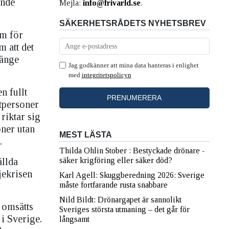
ende
Mejla:
info@frivarld.se
.
SÄKERHETSRÅDETS NYHETSBREV
em för
 att det
länge
Jag godkänner att mina data hanteras i enlighet
med
integritetspolicyn
n fullt
tpersoner
riktar sig
oner utan
MEST LÄSTA
.
Thilda Ohlin Stober : Bestyckade drönare -
ällda
säker krigföring eller säker död?
jekrisen
Karl Agell: Skuggberedning 2026: Sverige
måste fortfarande rusta snabbare
Nild Bildt: Drönargapet är sannolikt
 omsätts
Sveriges största utmaning – det går för
i Sverige.
långsamt