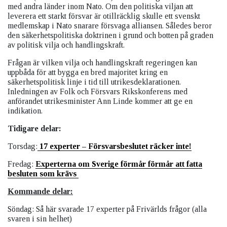
med andra länder inom Nato. Om den politiska viljan att
leverera ett starkt försvar är otillräcklig skulle ett svenskt
medlemskap i Nato snarare försvaga alliansen. Således beror
den säkerhetspolitiska doktrinen i grund och botten på graden
av politisk vilja och handlingskraft.
Frågan är vilken vilja och handlingskraft regeringen kan
uppbåda för att bygga en bred majoritet kring en
säkerhetspolitisk linje i tid till utrikesdeklarationen.
Inledningen av Folk och Försvars Rikskonferens med
anförandet utrikesminister Ann Linde kommer att ge en
indikation.
Tidigare delar:
Torsdag:
17 experter – Försvarsbeslutet räcker inte!
Fredag:
Experterna om Sverige förmår förmår att fatta
besluten som krävs
Kommande delar:
Söndag: Så här svarade 17 experter på Frivärlds frågor (alla
svaren i sin helhet)