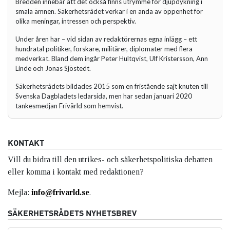
Bredden innebär att det också finns utrymme för djupdykning i
smala ämnen. Säkerhetsrådet verkar i en anda av öppenhet för
olika meningar, intressen och perspektiv.
Under åren har – vid sidan av redaktörernas egna inlägg – ett
hundratal politiker, forskare, militärer, diplomater med flera
medverkat. Bland dem ingår Peter Hultqvist, Ulf Kristersson, Ann
Linde och Jonas Sjöstedt.
Säkerhetsrådets bildades 2015 som en fristående sajt knuten till
Svenska Dagbladets ledarsida, men har sedan januari 2020
tankesmedjan Frivärld som hemvist.
KONTAKT
Vill du bidra till den utrikes- och säkerhetspolitiska debatten
eller komma i kontakt med redaktionen?
Mejla:
info@frivarld.se
.
SÄKERHETSRÅDETS NYHETSBREV