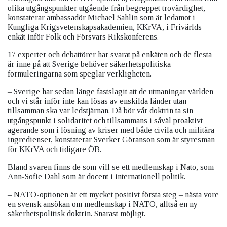
olika utgångspunkter utgående från begreppet trovärdighet,
konstaterar ambassadör Michael Sahlin som är ledamot i
Kungliga Krigsvetenskapsakademien, KKrVA, i Frivärlds
enkät inför Folk och Försvars Rikskonferens.
17 experter och debattörer har svarat på enkäten och de flesta
är inne på att Sverige behöver säkerhetspolitiska
formuleringarna som speglar verkligheten.
– Sverige har sedan länge fastslagit att de utmaningar världen
och vi står inför inte kan lösas av enskilda länder utan
tillsamman ska var ledstjärnan. Då bör vår doktrin ta sin
utgångspunkt i solidaritet och tillsammans i såväl proaktivt
agerande som i lösning av kriser med både civila och militära
ingredienser, konstaterar Sverker Göranson som är styresman
för KKrVA och tidigare ÖB.
Bland svaren finns de som vill se ett medlemskap i Nato, som
Ann-Sofie Dahl som är docent i internationell politik.
– NATO-optionen är ett mycket positivt första steg – nästa vore
en svensk ansökan om medlemskap i NATO, alltså en ny
säkerhetspolitisk doktrin. Snarast möjligt.