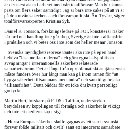
är det mest akuta i arbetet med vårt totalförsvar. Man bör kunna
prata om flera saker samtidigt. Jag är bara inte säker på att vi är
på den nivån säkerhets- och försvarspolitiskt. Än. Tyvärr, säger
totalförsvarsexperten Kristina Syk.
Daniel K. Jonsson, forskningsledare på FOI, konstaterar risker
när ord och handling inte går ihop, Sverige är inte i alliansfritt
i praktiken och vi beter oss inte som det heller menar Jonsson:
– Svenska myndighetsrepresentanter ska inte på egen hand
behöva ”läsa mellan raderna” och göra egna halvpolitiska
avvägningar i internationella säkerhetsrelaterade
samarbetsforum. Det är långt ifrån oproblematiskt att tjänstemän
måste fundera över hur långt man kan gå inom ramen för ”att
bygga säkerhet tillsammans med andra” och samtidigt bejaka
”alliansfrihet”. Detta bäddar för ett icke önskvärt personligt
godtycke.
Martin Hurt, forskare på ICDS i Tallinn, understryker
betydelsen av kopplingen till förmåga och säkerhet är viktigt
och inte ett medlemskap i sig:
– Norra Europas säkerhet skulle gagnas av ett starkt svenskt
försvar (både militärt och civilt) samt ett integrerat samarbete