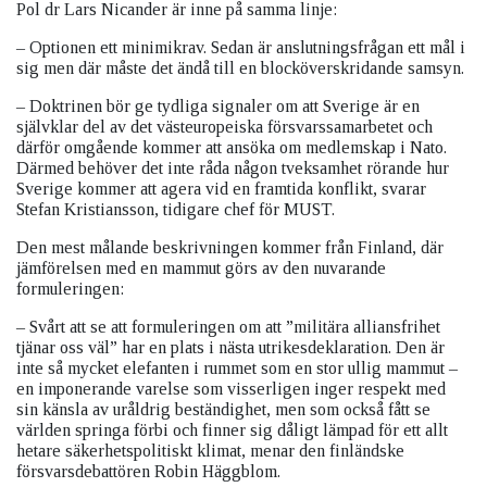
Pol dr Lars Nicander är inne på samma linje:
– Optionen ett minimikrav. Sedan är anslutningsfrågan ett mål i
sig men där måste det ändå till en blocköverskridande samsyn.
– Doktrinen bör ge tydliga signaler om att Sverige är en
självklar del av det västeuropeiska försvarssamarbetet och
därför omgående kommer att ansöka om medlemskap i Nato.
Därmed behöver det inte råda någon tveksamhet rörande hur
Sverige kommer att agera vid en framtida konflikt, svarar
Stefan Kristiansson, tidigare chef för MUST.
Den mest målande beskrivningen kommer från Finland, där
jämförelsen med en mammut görs av den nuvarande
formuleringen:
– Svårt att se att formuleringen om att ”militära alliansfrihet
tjänar oss väl” har en plats i nästa utrikesdeklaration. Den är
inte så mycket elefanten i rummet som en stor ullig mammut –
en imponerande varelse som visserligen inger respekt med
sin känsla av uråldrig beständighet, men som också fått se
världen springa förbi och finner sig dåligt lämpad för ett allt
hetare säkerhetspolitiskt klimat, menar den finländske
försvarsdebattören Robin Häggblom.