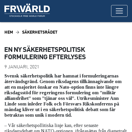
HEM
SÄKERHETSRÅDET
EN NY SÄKERHETSPOLITISK
FORMULERING EFTERLYSES
9 JANUARI, 2021
Svensk säkerhetspolitik har hamnat i formuleringarnas
återvändsgränd. Genom riksdagens tillkännagivande om
att en majoritet önskar en Nato-option finns inte längre
riksdagsstöd för regeringens formulering om ”militär
alliansfrihet” som ”tjänar oss väl”. Utrikesminister Ann
Linde som inleder Folk och Försvars Rikskonferens på
måndag kliver ut i en säkerhetspolitisk debatt som får
betraktas som unik i modern tid.
– Vår säkerhetspollitiska linje kan, efter senaste
riksdagsdebatt om NATO-optionen, ifrågasättas från diametralt