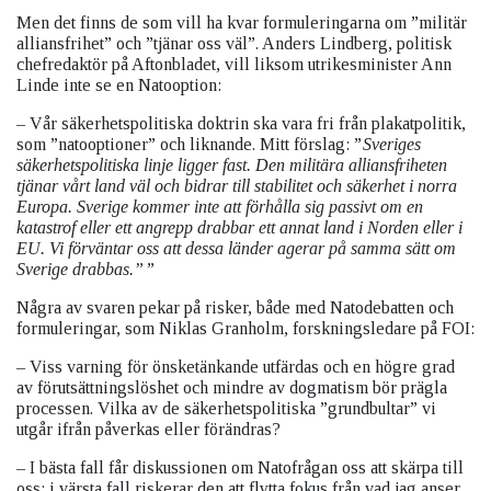
Men det finns de som vill ha kvar formuleringarna om ”militär
alliansfrihet” och ”tjänar oss väl”. Anders Lindberg, politisk
chefredaktör på Aftonbladet, vill liksom utrikesminister Ann
Linde inte se en Natooption:
– Vår säkerhetspolitiska doktrin ska vara fri från plakatpolitik,
som ”natooptioner” och liknande. Mitt förslag: ”
Sveriges
säkerhetspolitiska linje ligger fast. Den militära alliansfriheten
tjänar vårt land väl och bidrar till stabilitet och säkerhet i norra
Europa. Sverige kommer inte att förhålla sig passivt om en
katastrof eller ett angrepp drabbar ett annat land i Norden eller i
EU. Vi förväntar oss att dessa länder agerar på samma sätt om
Sverige drabbas.”
”
Några av svaren pekar på risker, både med Natodebatten och
formuleringar, som Niklas Granholm, forskningsledare på FOI:
– Viss varning för önsketänkande utfärdas och en högre grad
av förutsättningslöshet och mindre av dogmatism bör prägla
processen. Vilka av de säkerhetspolitiska ”grundbultar” vi
utgår ifrån påverkas eller förändras?
– I bästa fall får diskussionen om Natofrågan oss att skärpa till
oss; i värsta fall riskerar den att flytta fokus från vad jag anser