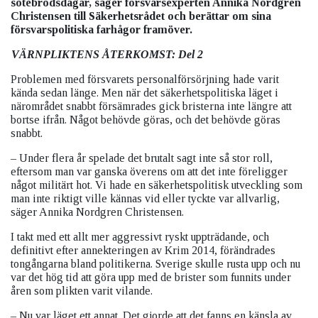
sötebrödsdagar, säger försvarsexperten Annika Nordgren
Christensen till Säkerhetsrådet och berättar om sina
försvarspolitiska farhågor framöver.
VÄRNPLIKTENS ÅTERKOMST: Del 2
Problemen med försvarets personalförsörjning hade varit
kända sedan länge. Men när det säkerhetspolitiska läget i
närområdet snabbt försämrades gick bristerna inte längre att
bortse ifrån. Något behövde göras, och det behövde göras
snabbt.
– Under flera år spelade det brutalt sagt inte så stor roll,
eftersom man var ganska överens om att det inte föreligger
något militärt hot. Vi hade en säkerhetspolitisk utveckling som
man inte riktigt ville kännas vid eller tyckte var allvarlig,
säger Annika Nordgren Christensen.
I takt med ett allt mer aggressivt ryskt uppträdande, och
definitivt efter annekteringen av Krim 2014, förändrades
tongångarna bland politikerna. Sverige skulle rusta upp och nu
var det hög tid att göra upp med de brister som funnits under
åren som plikten varit vilande.
– Nu var läget ett annat. Det gjorde att det fanns en känsla av