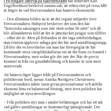
I en tidigare intervju på Säkerhetsrådet
har arméchef Karl
Engelbrektson beskrivit samma sak, att söktrycket på vissa håll
är högre än vad försvarsmakten kan hantera ekonomiskt.
– Den allmänna bilden nu är att det regnar miljarder över
Försvarsmakten. Hultqvist beskriver det som den här
”historiska satsningen som inte skett sedan 50-talet” och då
blir allmänhetens bild att det är jättemycket pengar som tillförs
–
vilket det är.
Men på förbanden är det inga sötebrödsdagar,
utan tvärtom upplever många just det här med anställningsstopp.
Då blir det en besvikelse om man har förespeglat de här
kommande stora värnpliktskullarna om att det finns en framtid i
Försvarsmakten, men sedan gör det inte det. När de precis
kommer ut från sin grundutbildning och kanske är som mest
motiverade.
Att hantera läget ligger både på Försvarsmaktens och
politikernas bord, menar Annika Nordgren Christensen.
Försvarsmakten måste inom givna personalramar och utifrån
ekonomi hitta en balanserad lösning, men även politiken har
möjlighet att styra utvecklingen.
– Från politiken styr man i antalet befattningar och har ett tak
vad gäller anställningar av kontinuerligt tjänstgörande. Det