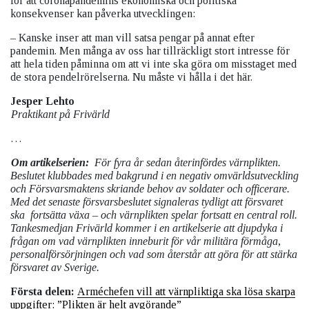
för att coronapandemins ekonomiska och politiska
konsekvenser kan påverka utvecklingen:
– Kanske inser att man vill satsa pengar på annat efter
pandemin. Men många av oss har tillräckligt stort intresse för
att hela tiden påminna om att vi inte ska göra om misstaget med
de stora pendelrörelserna. Nu måste vi hålla i det här.
Jesper Lehto
Praktikant på Frivärld
…
Om artikelserien:
För fyra år sedan återinfördes värnplikten.
Beslutet klubbades med bakgrund i en negativ omvärldsutveckling
och Försvarsmaktens skriande behov av soldater och officerare.
Med det senaste försvarsbeslutet signaleras tydligt att försvaret
ska
fortsätta växa – och värnplikten spelar fortsatt en central roll.
Tankesmedjan Frivärld kommer i en artikelserie att djupdyka i
frågan om vad värnplikten inneburit för vår militära förmåga,
personalförsörjningen och vad som återstår att göra för att stärka
försvaret av Sverige.
Första delen:
Arméchefen vill att värnpliktiga ska lösa skarpa
uppgifter: ”Plikten är helt avgörande”