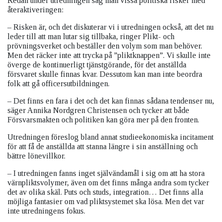
Redan under utredningen såg man vissa politiska risker med
återaktiveringen:
– Risken är, och det diskuterar vi i utredningen också, att det nu
leder till att man lutar sig tillbaka, ringer Plikt- och
prövningsverket och beställer den volym som man behöver.
Men det räcker inte att trycka på ”pliktknappen”. Vi skulle inte
överge de kontinuerligt tjänstgörande, för det anställda
försvaret skulle finnas kvar. Dessutom kan man inte beordra
folk att gå officersutbildningen.
– Det finns en fara i det och det kan finnas sådana tendenser nu,
säger Annika Nordgren Christensen och tycker att både
Försvarsmakten och politiken kan göra mer på den fronten.
Utredningen föreslog bland annat studieekonomiska incitament
för att få de anställda att stanna längre i sin anställning och
bättre lönevillkor.
– I utredningen fanns inget självändamål i sig om att ha stora
värnpliktsvolymer, även om det finns många andra som tycker
det av olika skäl. Puts och studs, integration… Det finns alla
möjliga fantasier om vad pliktsystemet ska lösa. Men det var
inte utredningens fokus.