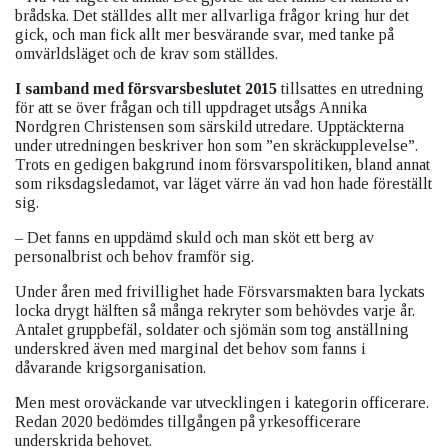
brådska. Det ställdes allt mer allvarliga frågor kring hur det
gick, och man fick allt mer besvärande svar, med tanke på
omvärldsläget och de krav som ställdes.
I samband med försvarsbeslutet 2015
tillsattes en utredning
för att se över frågan och till uppdraget utsågs Annika
Nordgren Christensen som särskild utredare. Upptäckterna
under utredningen beskriver hon som ”en skräckupplevelse”.
Trots en gedigen bakgrund inom försvarspolitiken, bland annat
som riksdagsledamot, var läget värre än vad hon hade föreställt
sig.
– Det fanns en uppdämd skuld och man sköt ett berg av
personalbrist och behov framför sig.
Under åren med frivillighet hade Försvarsmakten bara lyckats
locka drygt hälften så många rekryter som behövdes varje år.
Antalet gruppbefäl, soldater och sjömän som tog anställning
underskred även med marginal det behov som fanns i
dåvarande krigsorganisation.
Men mest oroväckande var utvecklingen i kategorin officerare.
Redan 2020 bedömdes tillgången på yrkesofficerare
underskrida behovet.