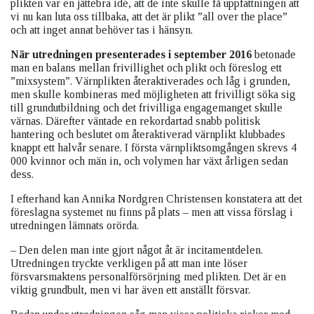
plikten var en jättebra idé, att de inte skulle få uppfattningen att
vi nu kan luta oss tillbaka, att det är plikt ”all over the place”
och att inget annat behöver tas i hänsyn.
När utredningen presenterades i september 2016
betonade
man en balans mellan frivillighet och plikt och föreslog ett
”mixsystem”. Värnplikten återaktiverades och låg i grunden,
men skulle kombineras med möjligheten att frivilligt söka sig
till grundutbildning och det frivilliga engagemanget skulle
värnas. Därefter väntade en rekordartad snabb politisk
hantering och beslutet om återaktiverad värnplikt klubbades
knappt ett halvår senare. I första värnpliktsomgången skrevs 4
000 kvinnor och män in, och volymen har växt årligen sedan
dess.
I efterhand kan Annika Nordgren Christensen konstatera att det
föreslagna systemet nu finns på plats – men att vissa förslag i
utredningen lämnats orörda.
– Den delen man inte gjort något åt är incitamentdelen.
Utredningen tryckte verkligen på att man inte löser
försvarsmaktens personalförsörjning med plikten. Det är en
viktig grundbult, men vi har även ett anställt försvar.