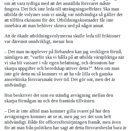
om att vara tydliga med att det anställda försvaret måste
fungera. Det fick inte leda till utträngningseffekter. Ska man
utbilda de volymer som vi ansåg var nödvändiga så gäller det
att tillföra ekonomi för det. Utbildningskostnader får inte
innebära att man behöver skruva ned på något annat.
Att de ökade utbildningsvolymerna skulle leda till friktioner
var däremot oundvikligt, menar hon.
– Det man nu upplever på förbanden kan jag verkligen förstå,
nämligen att: ”varför ska vi hålla på att utbilda värnpliktiga när
vi ska bli vassare i vår egen befattning, och dessutom har
skarpa uppgifter och beredskap utöver detta?”. Men om man
inte gör detta nu så kommer vi att ha vår lilla och ganska
anorektiska försvarsmakt över tid. Det gör ont, men det är
nödvändigt.
Hon beskriver det som en ständig avvägning mellan den
skarpa förmågan nu och den framtida tillväxten.
– Det är inte alltid man kommer gilla svaret på hur den
avvägningen kommer att se ut, men jag ser det som helt
nödvändigt. Både för officersförsörjningen framåt, men även
för att man från politiken har sagt att detta försvarsbeslut bara är