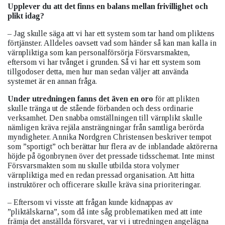
Upplever du att det finns en balans mellan frivillighet och
plikt idag?
– Jag skulle säga att vi har ett system som tar hand om pliktens
förtjänster. Alldeles oavsett vad som händer så kan man kalla in
värnpliktiga som kan personalförsörja Försvarsmakten,
eftersom vi har tvånget i grunden. Så vi har ett system som
tillgodoser detta, men hur man sedan väljer att använda
systemet är en annan fråga.
Under utredningen fanns det även en oro
för att plikten
skulle tränga ut de stående förbanden och dess ordinarie
verksamhet. Den snabba omställningen till värnplikt skulle
nämligen kräva rejäla ansträngningar från samtliga berörda
myndigheter. Annika Nordgren Christensen beskriver tempot
som ”sportigt” och berättar hur flera av de inblandade aktörerna
höjde på ögonbrynen över det pressade tidsschemat. Inte minst
Försvarsmakten som nu skulle utbilda stora volymer
värnpliktiga med en redan pressad organisation. Att hitta
instruktörer och officerare skulle kräva sina prioriteringar.
– Eftersom vi visste att frågan kunde kidnappas av
”pliktälskarna”, som då inte såg problematiken med att inte
främja det anställda försvaret, var vi i utredningen angelägna