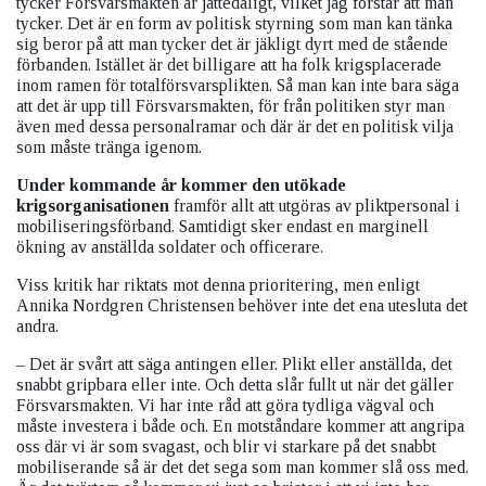
tycker Försvarsmakten är jättedåligt, vilket jag förstår att man
tycker. Det är en form av politisk styrning som man kan tänka
sig beror på att man tycker det är jäkligt dyrt med de stående
förbanden. Istället är det billigare att ha folk krigsplacerade
inom ramen för totalförsvarsplikten. Så man kan inte bara säga
att det är upp till Försvarsmakten, för från politiken styr man
även med dessa personalramar och där är det en politisk vilja
som måste tränga igenom.
Under kommande år kommer den utökade
krigsorganisationen
framför allt att utgöras av pliktpersonal i
mobiliseringsförband. Samtidigt sker endast en marginell
ökning av anställda soldater och officerare.
Viss kritik har riktats mot denna prioritering, men enligt
Annika Nordgren Christensen behöver inte det ena utesluta det
andra.
– Det är svårt att säga antingen eller. Plikt eller anställda, det
snabbt gripbara eller inte. Och detta slår fullt ut när det gäller
Försvarsmakten. Vi har inte råd att göra tydliga vägval och
måste investera i både och. En motståndare kommer att angripa
oss där vi är som svagast, och blir vi starkare på det snabbt
mobiliserande så är det det sega som man kommer slå oss med.