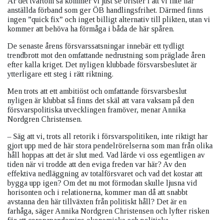
Är det tvärtom så kommer vi just se brister i att vi inte har
anställda förband som ger ÖB handlingsfrihet. Därmed finns
ingen ”quick fix” och inget billigt alternativ till plikten, utan vi
kommer att behöva ha förmåga i båda de här spåren.
De senaste årens försvarssatsningar innebär ett tydligt
trendbrott mot den omfattande nedrustning som präglade åren
efter kalla kriget. Det nyligen klubbade försvarsbeslutet är
ytterligare ett steg i rätt riktning.
Men trots att ett ambitiöst och omfattande försvarsbeslut
nyligen är klubbat så finns det skäl att vara vaksam på den
försvarspolitiska utvecklingen framöver, menar Annika
Nordgren Christensen.
– Säg att vi, trots all retorik i försvarspolitiken, inte riktigt har
gjort upp med de här stora pendelrörelserna som man från olika
håll hoppas att det är slut med. Vad lärde vi oss egentligen av
tiden när vi trodde att den eviga freden var här? Av den
effektiva nedläggning av totalförsvaret och vad det kostar att
bygga upp igen? Om det nu mot förmodan skulle ljusna vid
horisonten och i relationerna, kommer man då att snabbt
avstanna den här tillväxten från politiskt håll? Det är en
farhåga, säger Annika Nordgren Christensen och lyfter risken