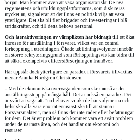
början. Man kommer även att växa organisatoriskt. De nya
regementena och utbildningsplattformarna, som diskuteras
mycket nu, signalerar att det finns en politisk vilja att växa
ytterligare. Det ska bli fler brigader och investeringar i blå
stridskrafter, och till detta behövs personal.
Och återaktiveringen av värnplikten har bidragit
till ett ökat
intresse för anställning i försvaret, vilket var en central
förhoppning i utredningen. Ökade utbildningsvolymer innebär
en större rekryteringsgrund som förhoppningsvis kan bidra till
att säkra exempelvis officersförsörjningen framöver.
Här uppstår dock ytterligare en paradox i försvarets tillväxtfas,
menar Annika Nordgren Christensen.
– Med de ekonomiska överväganden som sker nu så är det
anställningsstopp på många håll. Det är också en paradox. Det
är svårt att säga att: ”nu behöver vi öka de här volymerna och
helst ska alla vara enormt entusiastiska till att stanna i
Försvarsmakten”, men så finns det inte rader eller befattningar
för dem. Det är ett problem och kommer vara ett svårt problem
under de närmsta åren, och det handlar om ekonomi och
resurser.