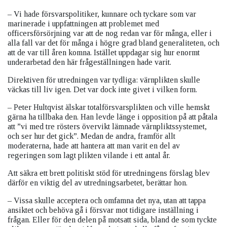
– Vi hade försvarspolitiker, kunnare och tyckare som var
marinerade i uppfattningen att problemet med
officersförsörjning var att de nog redan var för många, eller i
alla fall var det för många i högre grad bland generaliteten, och
att de var till åren komna. Istället uppdagar sig hur enormt
underarbetad den här frågeställningen hade varit.
Direktiven för utredningen var tydliga: värnplikten skulle
väckas till liv igen. Det var dock inte givet i vilken form.
– Peter Hultqvist älskar totalförsvarsplikten och ville hemskt
gärna ha tillbaka den. Han levde länge i opposition på att påtala
att ”vi med tre rösters övervikt lämnade värnpliktssystemet,
och ser hur det gick”. Medan de andra, framför allt
moderaterna, hade att hantera att man varit en del av
regeringen som lagt plikten vilande i ett antal år.
Att säkra ett brett politiskt stöd för utredningens förslag blev
därför en viktig del av utredningsarbetet, berättar hon.
– Vissa skulle acceptera och omfamna det nya, utan att tappa
ansiktet och behöva gå i försvar mot tidigare inställning i
frågan. Eller för den delen på motsatt sida, bland de som tyckte