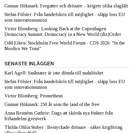
Gunnar Hökmark: Fregatter och drönare – krigets olika slagfält
Stefan Fölster: Från handelskris till möjlighet - släpp loss EU
som innovationsunion
Victor Blomberg : Looking Back at the Copenhagen
Democracy Summit: Democracy in a New World (dis)Order
Odd Eiken: Stockholm Free World Forum - CDS 2026: “In the
Nordics We Trust”
SENASTE INLÄGGEN
Karl Agell: Småstater är inte dömda till maktlöshet
Stefan Fölster: Från handelskris till möjlighet - släpp loss EU
som innovationsunion
Victor Blomberg: Prometheus
Gunnar Hökmark: 250 år som the land of the free
Anna Rennéus Guthrie: Dags att skörda nya frukter från
frihandelns grenverk
Thilda Ohlin Stober : Bestyckade drönare - säker krigföring
eller säker död?