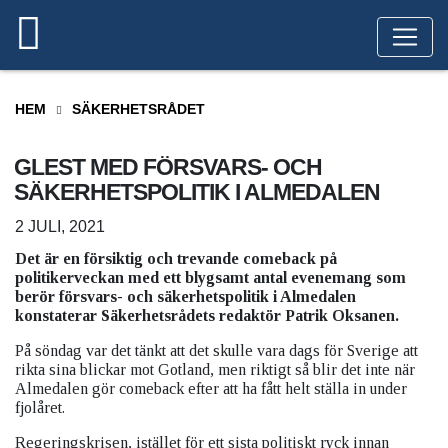
HEM
SÄKERHETSRÅDET
GLEST MED FÖRSVARS- OCH
SÄKERHETSPOLITIK I ALMEDALEN
2 JULI, 2021
Det är en försiktig och trevande comeback på
politikerveckan med ett blygsamt antal evenemang som
berör försvars- och säkerhetspolitik i Almedalen
konstaterar Säkerhetsrådets redaktör Patrik Oksanen.
På söndag var det tänkt att det skulle vara dags för Sverige att
rikta sina blickar mot Gotland, men riktigt så blir det inte när
Almedalen gör comeback efter att ha fått helt ställa in under
fjolåret.
Regeringskrisen, istället för ett sista politiskt ryck innan