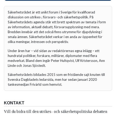
Säkerhetsrådet är ett unikt forum i Sverige för kvalificerad
diskussion om utrikes-, försvars- och säkerhetspolitik. På
Säkerhetsrådets agenda står ett brett spektrum av temata i form
av information, aktuell debatt, försvarsupplysning med mera.
Bredden innebär att det också finns utrymme för djupdykning i
smala ämnen. Säkerhetsrådet verkar i en anda av öppenhet för
olika meningar, intressen och perspektiv.
Under åren har – vid sidan av redaktörernas egna inlägg – ett
hundratal politiker, forskare, militärer, diplomater med flera
medverkat. Bland dem ingår Peter Hultqvist, Ulf Kristersson, Ann
Linde och Jonas Sjöstedt.
Säkerhetsrådets bildades 2015 som en fristående sajt knuten till
Svenska Dagbladets ledarsida, men har sedan januari 2020
tankesmedjan Frivärld som hemvist.
KONTAKT
Vill du bidra till den utrikes- och säkerhetspolitiska debatten