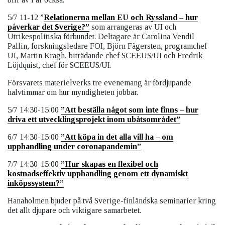
5/7 11-12 ”
Relationerna mellan EU och Ryssland – hur
påverkar det Sverige?”
som arrangeras av UI och
Utrikespolitiska förbundet. Deltagare är Carolina Vendil
Pallin, forskningsledare FOI, Björn Fägersten, programchef
UI, Martin Kragh, biträdande chef SCEEUS/UI och Fredrik
Löjdquist, chef för SCEEUS/UI.
Försvarets materielverks tre evenemang är fördjupande
halvtimmar om hur myndigheten jobbar.
5/7 14:30-15:00
”Att beställa något som inte finns – hur
driva ett utvecklingsprojekt inom ubåtsområdet”
6/7 14:30-15:00
”Att köpa in det alla vill ha – om
upphandling under coronapandemin”
7/7 14:30-15:00
”Hur skapas en flexibel och
kostnadseffektiv upphandling genom ett dynamiskt
inköpssystem?”
Hanaholmen bjuder på två Sverige-finländska seminarier kring
det allt djupare och viktigare samarbetet.