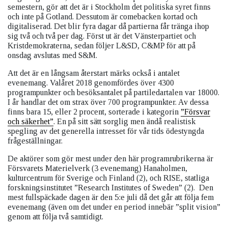
semestern, gör att det är i Stockholm det politiska syret finns
och inte på Gotland. Dessutom är comebacken kortad och
digitaliserad. Det blir fyra dagar då partierna får tränga ihop
sig två och två per dag. Först ut är det Vänsterpartiet och
Kristdemokraterna, sedan följer L&SD, C&MP för att på
onsdag avslutas med S&M.
Att det är en långsam återstart märks också i antalet
evenemang. Valåret 2018 genomfördes över 4300
programpunkter och besöksantalet på partiledartalen var 18000.
I år handlar det om strax över 700 programpunkter. Av dessa
finns bara 15, eller 2 procent, sorterade i kategorin
”Försvar
och säkerhet”
. En på sitt sätt sorglig men ändå realistisk
spegling av det generella intresset för vår tids ödestyngda
frågeställningar.
De aktörer som gör mest under den här programrubrikerna är
Försvarets Materielverk (3 evenemang) Hanaholmen,
kulturcentrum för Sverige och Finland (2), och RISE, statliga
forskningsinstitutet ”Research Institutes of Sweden” (2). Den
mest fullspäckade dagen är den 5:e juli då det går att följa fem
evenemang (även om det under en period innebär ”split vision”
genom att följa två samtidigt.