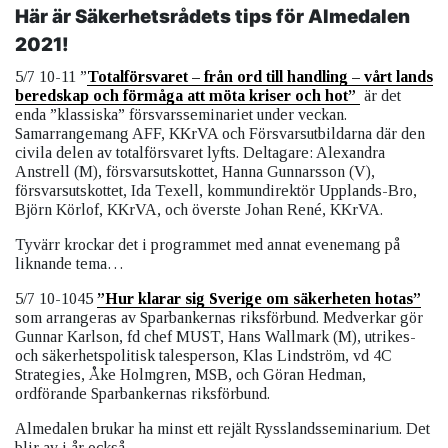
Här är Säkerhetsrådets tips för Almedalen
2021!
5/7 10-11 ”
Totalförsvaret – från ord till handling – vårt lands
beredskap och förmåga att möta kriser och hot”
är det
enda ”klassiska” försvarsseminariet under veckan.
Samarrangemang AFF, KKrVA och Försvarsutbildarna där den
civila delen av totalförsvaret lyfts. Deltagare: Alexandra
Anstrell (M), försvarsutskottet, Hanna Gunnarsson (V),
försvarsutskottet, Ida Texell, kommundirektör Upplands-Bro,
Björn Körlof, KKrVA, och överste Johan René, KKrVA.
Tyvärr krockar det i programmet med annat evenemang på
liknande tema…
5/7 10-1045
”Hur klarar sig Sverige om säkerheten hotas”
som arrangeras av Sparbankernas riksförbund. Medverkar gör
Gunnar Karlson, fd chef MUST, Hans Wallmark (M), utrikes-
och säkerhetspolitisk talesperson, Klas Lindström, vd 4C
Strategies, Åke Holmgren, MSB, och Göran Hedman,
ordförande Sparbankernas riksförbund.
Almedalen brukar ha minst ett rejält Rysslandsseminarium. Det
blir av i år också.