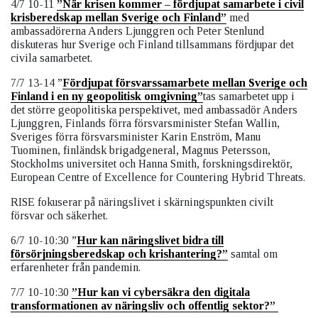
4/7 10-11
”När krisen kommer – fördjupat samarbete i civil
krisberedskap mellan Sverige och Finland”
med
ambassadörerna Anders Ljunggren och Peter Stenlund
diskuteras hur Sverige och Finland tillsammans fördjupar det
civila samarbetet.
7/7 13-14 ”
Fördjupat försvarssamarbete mellan Sverige och
Finland i en ny geopolitisk omgivning”
tas samarbetet upp i
det större geopolitiska perspektivet, med ambassadör Anders
Ljunggren, Finlands förra försvarsminister Stefan Wallin,
Sveriges förra försvarsminister Karin Enström, Manu
Tuominen, finländsk brigadgeneral, Magnus Petersson,
Stockholms universitet och Hanna Smith, forskningsdirektör,
European Centre of Excellence for Countering Hybrid Threats.
RISE fokuserar på näringslivet i skärningspunkten civilt
försvar och säkerhet.
6/7 10-10:30 ”
Hur kan näringslivet bidra till
försörjningsberedskap och krishantering?”
samtal om
erfarenheter från pandemin.
7/7 10-10:30
”Hur kan vi cybersäkra den digitala
transformationen av näringsliv och offentlig sektor?”