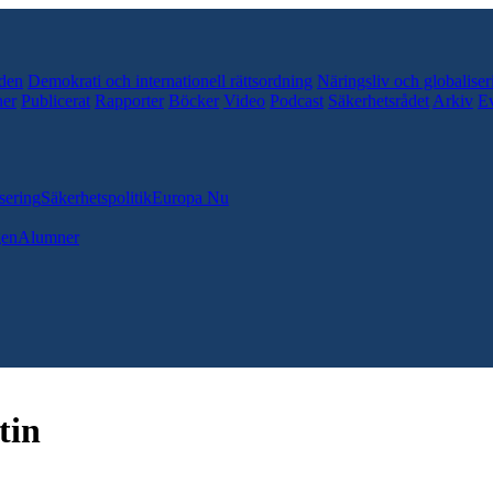
den
Demokrati och internationell rättsordning
Näringsliv och globaliser
er
Publicerat
Rapporter
Böcker
Video
Podcast
Säkerhetsrådet
Arkiv
E
sering
Säkerhetspolitik
Europa Nu
gen
Alumner
tin