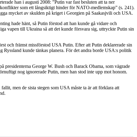
rade han i augusti 2008: ”Putin var fast besluten att ta ner
a konflikter som ett långsiktigt hinder för NATO-medlemskap” (s. 241).
 lägga mycket av skulden på kriget i Georgien på Saakasjvili och USA.
ing hade hänt, så Putin förstod att han kunde gå vidare och
 vapen till Ukraina så att det kunde försvara sig, uttryckte Putin sin
st och främst missförstod USA Putin. Efter att Putin deklarerade sin
rig Ryssland kunde tänkas planera. För det andra borde USA:s politik
ändan på presidenterna George W. Bush och Barack Obama, som vägrade
förnuftigt nog ignorerade Putin, men han stod inte upp mot honom.
allit, men de sista stegen som USA måste ta är att förklara att
nd.