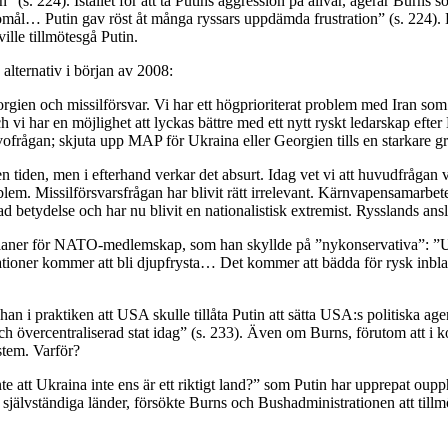
n” (s. 224). Istället för att ta Putins aggression på allvar, agerar Burn
mål… Putin gav röst åt många ryssars uppdämda frustration” (s. 224). 
lle tillmötesgå Putin.
alternativ i början av 2008:
rgien och missilförsvar. Vi har ett högprioriterat problem med Iran som 
i har en möjlighet att lyckas bättre med ett nytt ryskt ledarskap efter M
ofrågan; skjuta upp MAP för Ukraina eller Georgien tills en starkare g
n tiden, men i efterhand verkar det absurt. Idag vet vi att huvudfrågan
lem. Missilförsvarsfrågan har blivit rätt irrelevant. Kärnvapensamarbet
betydelse och har nu blivit en nationalistisk extremist. Rysslands anslu
laner för NATO-medlemskap, som han skyllde på ”nykonservativa”: ”Ukra
ioner kommer att bli djupfrysta… Det kommer att bädda för rysk inbla
n i praktiken att USA skulle tillåta Putin att sätta USA:s politiska ag
h övercentraliserad stat idag” (s. 233). Även om Burns, förutom att i k
ystem. Varför?
te att Ukraina inte ens är ett riktigt land?” som Putin har upprepat oupph
 självständiga länder, försökte Burns och Bushadministrationen att till