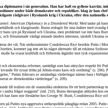
a diplomaten i sin generation. Han har haft en gyllene karriär, i
positioner under både demokrater och republiker. Idag är han chef 
ktigaste rådgivare i Rysslands krig i Ukraina, efter den nationella
nnel: American Diplomacy in a Disordered World
. Med tanke på hans 
hållsrik och klargörande. Burns redogör för sina åsikter med ovanlig klar
er hans syn på Ryssland och Ukraina, men problemet var inte bara Burns.
k, och försummade vänligt sinnade länders intressen, särskilt Ukraina 
rterar det väl. När utrikesminister Condoleezza Rice besökte Putin i Mo
Ossetien, kommer jag inte att ha något alternativ till att erkänna Sydo
 skulle ha svarat kraftfullt och förbereda åtgärder mot rysk expansioni
et och ekonomiska reformer, samtidigt som han uttrycker respekt för Put
 lovande för ryssar trötta på Jeltsin-erans kaos och oordning” (s. 206).
gelse.” Putins frånvaro av anständiga värderingar nämns bara i förbigåe
sserat av demokratiska värderingar” (s. 209).
ade till realism om de osannolika utsikterna för ett brett partnerskap
likter i andra frågor noggrant” (sid. 210). Burns återspeglar attityden hos
 och han fann stor förståelse hos George W. Bush, Condoleezza Rice oc
 på Putins nya aggressiva utrikespolitik påtagliga redan 2005. Putin es