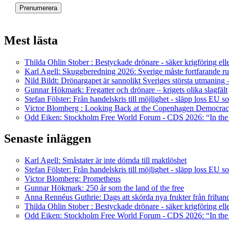
Mest lästa
Thilda Ohlin Stober : Bestyckade drönare - säker krigföring el
Karl Agell: Skuggberedning 2026: Sverige måste fortfarande ru
Nild Bildt: Drönargapet är sannolikt Sveriges största utmaning 
Gunnar Hökmark: Fregatter och drönare – krigets olika slagfält
Stefan Fölster: Från handelskris till möjlighet - släpp loss EU 
Victor Blomberg : Looking Back at the Copenhagen Democra
Odd Eiken: Stockholm Free World Forum - CDS 2026: “In the
Senaste inläggen
Karl Agell: Småstater är inte dömda till maktlöshet
Stefan Fölster: Från handelskris till möjlighet - släpp loss EU 
Victor Blomberg: Prometheus
Gunnar Hökmark: 250 år som the land of the free
Anna Rennéus Guthrie: Dags att skörda nya frukter från frihan
Thilda Ohlin Stober : Bestyckade drönare - säker krigföring el
Odd Eiken: Stockholm Free World Forum - CDS 2026: “In the