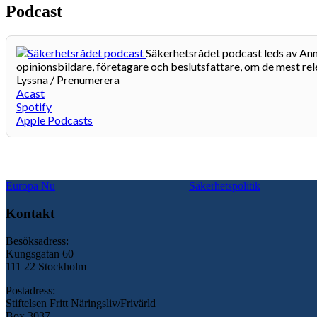
Podcast
Säkerhetsrådet podcast leds av Anna
opinionsbildare, företagare och beslutsfattare, om de mest rel
Lyssna / Prenumerera
Acast
Spotify
Apple Podcasts
Europa Nu
Säkerhetspolitik
Kontakt
Besöksadress:
Kungsgatan 60
111 22 Stockholm
Postadress:
Stiftelsen Fritt Näringsliv/Frivärld
Box 3037