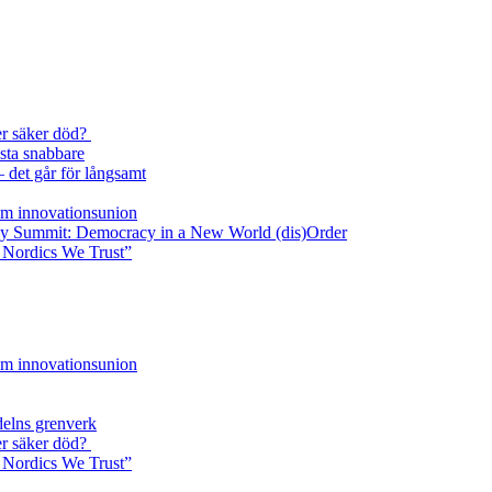
ler säker död?
sta snabbare
– det går för långsamt
som innovationsunion
cy Summit: Democracy in a New World (dis)Order
 Nordics We Trust”
som innovationsunion
delns grenverk
ler säker död?
 Nordics We Trust”