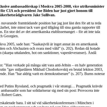
nklusive ambassadörskap i Moskva 2005-2008, vice utrikesminister
för CIA och president Joe Biden har just gjort honom till
 säkerhetsrådgivaren Jake Sullivan.
nuvarande framträdande position har jag just läst den för att ta reda
het, inte minst tack vare god tillgång till sina gamla rapporter till
 En stor del av det amerikanska etablissemanget – för att inte tala
och Georgien.
skva 2005, sade han: ”Saakasjvili är inget annat än en amerikansk
ssetien och Abchazien och svara med våld” (s. 202). Redan då hotade
sm (skarpa uttalanden, hot om sanktioner, vapenleveranser). Ändå
in: ”Han verkade på många sätt vara anti-Jeltsin – en halv generation
 Putin ”gav miljardären Mikhail Chodorkovskij en brutal lektion 2003,
nde. Han ”har aldrig varit en demokratiserare” (s. 207). Burns noterar
 med Putins Ryssland, och pragmatik i vår strategi… Pragmatik krävde
 en ambassadör som har solidariserar sig med sin post: Provocera inte
h Robert Gates.
kalerade bara. I sitt tal vid säkerhetskonferensen i München i