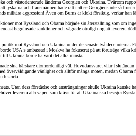
ska och västorienterade länderna Georgien och Ukraina. Tvärtom rapporte
tt tyskarna och fransmännen hade rätt i att se Georgiens inte så frusn
ands militära aggression! Även om Burns är klokt försiktig, verkar han
ktioner mot Ryssland och Obama började sin återställning som om ingent
ast begränsade sanktioner och vägrade otroligt nog att leverera dödliga
politik mot Ryssland och Ukraina under de senaste två decennierna. För
07, borde USA:s ambassad i Moskva ha fokuserat på att förutsäga vilka k
ill Ukraina borde ha varit det allra minsta.
 tjänade sina härskare utomordentligt väl. Huvudansvaret vilar i slut
för med överväldigande vänlighet och alltför många möten, medan Obama 
n historia.
nsats. Utan dess förståelse och ansträngningar skulle Ukraina kanske ha f
ehöver leverera alla vapen som krävs för att Ukraina ska besegra Ryssla