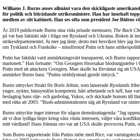
Williams J. Burns anses allmänt vara den skickligaste amerikansk
för politik och biträdande utrikesminister. Han har innehaft top
medlem av sitt kabinett. Han ses ofta som president Joe Bidens vi
År 2019 publicerade Burns sina vida prisade memoarer,
The Back Cha
på var han faktiskt står i fråga om Ryssland och Ukraina. Boken är inne
utrikesdepartementet. Ju mer jag läste, desto mer besviken blev jag öv
om Tyskland och Frankrike – missförstod Putin och hans utrikespoliti
Putin har faktiskt varit anmärkningsvärt transparent, och Burns rappo
marionett.” Han fortsatte: ”Om Georgien förorsakar blodsutgjutelse i 
Putin med att attackera Georgien. Man skulle ha förväntat sig att USA
anmärker Burns bara: ”Putins stridslystnad gjorde intryck.”
Burns uttrycker förakt för Boris Jeltsin, som lanserade Rysslands frih
yngre, nykter, hänsynslöst kompetent, hårt arbetande och tuff, han var
beslagtog hans olje- och gasbolag, Yukos, och skickade honom till fän
med rätta att 2005: ”Bush-administrationen såg att Ryssland var ointre
Burns uttryckte inget intresse för någon demokratiagenda: ”Jag uppman
att vi drar tydliga linjer kring våra vitala intressen, väljer våra konf
mitt värdland! Hans främsta oro var att USA skulle provocera Putin,
Som Burns rapporterade från Putins möte med Rice, var varningstecknen