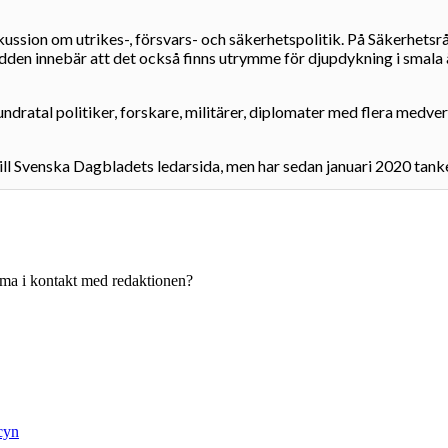
skussion om utrikes-, försvars- och säkerhetspolitik. På Säkerhets
dden innebär att det också finns utrymme för djupdykning i smala 
undratal politiker, forskare, militärer, diplomater med flera medve
ill Svenska Dagbladets ledarsida, men har sedan januari 2020 tan
komma i kontakt med redaktionen?
icyn