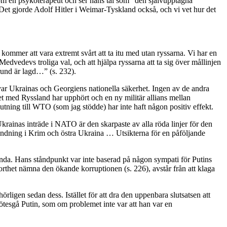
s som en psykoterapeut och ser hans tal som ”den självupptagna
Det gjorde Adolf Hitler i Weimar-Tyskland också, och vi vet hur det
kommer att vara extremt svårt att ta itu med utan ryssarna. Vi har en
edvedevs troliga val, och att hjälpa ryssarna att ta sig över mållinjen
rund är lagd…” (s. 232).
 var Ukrainas och Georgiens nationella säkerhet. Ingen av de andra
et med Ryssland har upphört och en ny militär allians mellan
tning till WTO (som jag stödde) har inte haft någon positiv effekt.
inas inträde i NATO är den skarpaste av alla röda linjer för den
ndning i Krim och östra Ukraina … Utsikterna för en påföljande
enda. Hans ståndpunkt var inte baserad på någon sympati för Putins
orthet nämna den ökande korruptionen (s. 226), avstår från att klaga
örligen sedan dess. Istället för att dra den uppenbara slutsatsen att
mötesgå Putin, som om problemet inte var att han var en