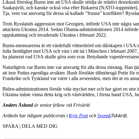
Likaså föreslog Burns inte att USA skulle stödja de relativt demokrati
Saakasjvili, och kanske också visa efter Bukarest [NATO-toppmötet], a
Tja, vem var ansvarig för dessa så kallade ”frusna” konflikter? Ryssl
Trots Rysslands aggression mot Georgien, införde USA inte några san
attackera Ukraina 2014. Sedan Obama-administrationen 2014 införde end
uppskattning och invaderade Ukraina i februari 2022.
Burns-memoarerna är ett värdefullt vittnesbörd om dårskapen i USA:s 
fulla fientlighet mot USA och väst i sitt tal i München i februari 20
ha planerat vad USA skulle göra som svar. Betydande vapenleveranser t
Naturligtvis var Burns inte var ansvarig för alla dessa misstag. Han
att inse Putins egentliga avsikter. Bush försökte tillmötesgå Putin 
Frankrike och Tyskland var värre i alla avseenden, men det är en anna
Biden-administrationen förstår vida mycket mer och har gjort en stor i
Ukraina måste vinna detta krig och västvärlden, i första hand USA, b
Anders Åslund
är senior fellow vid Frivärld
Artikeln har tidigare publicerats i
Kyiv Post
och
Svensk
Tidskrift.
SPARA | DELA MED DIG