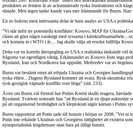
februari 2007 kritiserade Putin ”bittert den amerikanska unilateralisme
produkten av femton år av ackumulerade ryska frustrationer och klago
slutade. Men ingen tanke kunde vara mer främmande för Burns. Han vi
En av bokens mest intressanta delar är hans analys av USA:s politiska 
”Vi står inför tre potentiella konflikter: Kosovo, MAP för Ukraina/Geo
chans att göra något varaktigt med ryssarna i kärnkraftssamarbete…och v
och komma in i WTO i år… Jag skulle välja att resolut fullfölja Kosov
Detta var en korrekt återspegling av USA:s realistiska tänkande vid de
frågorna var egentligen viktig. Erkännandet av Kosovo löste inga prob
Ryssland, Iran och Nordkorea har uppstått. Medvedev var av begränsad 
Burns var bestämt emot att erbjuda Ukraina och Georgien handlingsp
ryska eliten…Dagens Ryssland kommer att svara. Rysk-ukrainska relat
rysk-georgisk väpnade konflikt vore höga” (sid. 233).
Även om Burns väl förstod hur Putins Kreml skulle reagera, hävdade ha
Ryssland. Tvärtom noterade han ”att Ryssland är en djupt auktoritär oc
på att organiserad brottslighet och kleptokrati utgör kärnan i Putins s
Burns rapporterar att Putin sade till honom i början av 2008: ”Vet ni in
Putin inte erkände Ukrainas och Georgiens rättigheter att existera som
nyimperialistisk krigshetsare utan bara på dåligt humör.