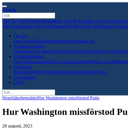
English
Om oss
Om Frivärld
Medarbetare
Karriär
Kontakta oss
Programområ
Utrikesakademin
Årets utrikesakademi
Röster om utbildningen
Alumn
Om oss
Om Frivärld
Medarbetare
Karriär
Kontakta oss
Programområden
Demokrati och internationell rättsordning
Näringsliv och globali
Utrikesakademin
Om Utrikesakademin
Årets utrikesakademi
Röster om utbildnin
Publicerat
Rapporter
Böcker
Video
Podcast
Säkerhetsrådet
Arkiv
Evenemang
CIDA
Hem
Säkerhetsrådet
Hur Washington missförstod Putin
Hur Washington missförstod Pu
28 augusti, 2023