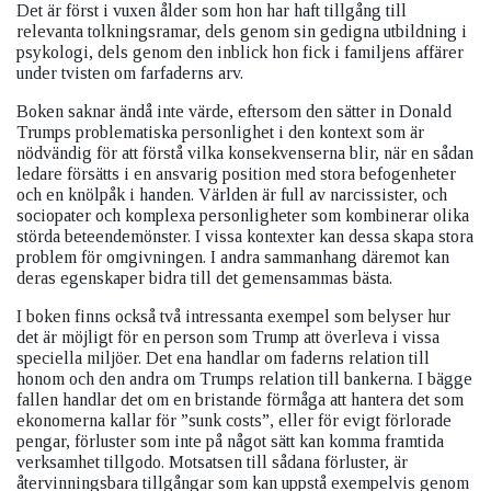
Det är först i vuxen ålder som hon har haft tillgång till
relevanta tolkningsramar, dels genom sin gedigna utbildning i
psykologi, dels genom den inblick hon fick i familjens affärer
under tvisten om farfaderns arv.
Boken saknar ändå inte värde, eftersom den sätter in Donald
Trumps problematiska personlighet i den kontext som är
nödvändig för att förstå vilka konsekvenserna blir, när en sådan
ledare försätts i en ansvarig position med stora befogenheter
och en knölpåk i handen. Världen är full av narcissister, och
sociopater och komplexa personligheter som kombinerar olika
störda beteendemönster. I vissa kontexter kan dessa skapa stora
problem för omgivningen. I andra sammanhang däremot kan
deras egenskaper bidra till det gemensammas bästa.
I boken finns också två intressanta exempel som belyser hur
det är möjligt för en person som Trump att överleva i vissa
speciella miljöer. Det ena handlar om faderns relation till
honom och den andra om Trumps relation till bankerna. I bägge
fallen handlar det om en bristande förmåga att hantera det som
ekonomerna kallar för ”sunk costs”, eller för evigt förlorade
pengar, förluster som inte på något sätt kan komma framtida
verksamhet tillgodo. Motsatsen till sådana förluster, är
återvinningsbara tillgångar som kan uppstå exempelvis genom