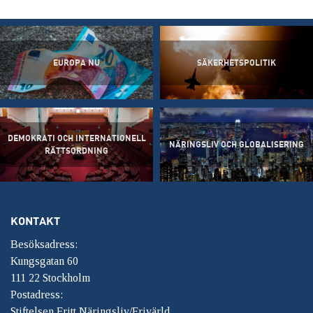
EUROPA NU
SÄKERHETSPOLITIK
DEMOKRATI OCH INTERNATIONELL
NÄRINGSLIV OCH GLOBALISERING
RÄTTSORDNING
KONTAKT
Besöksadress:
Kungsgatan 60
111 22 Stockholm
Postadress:
Stiftelsen Fritt Näringsliv/Frivärld