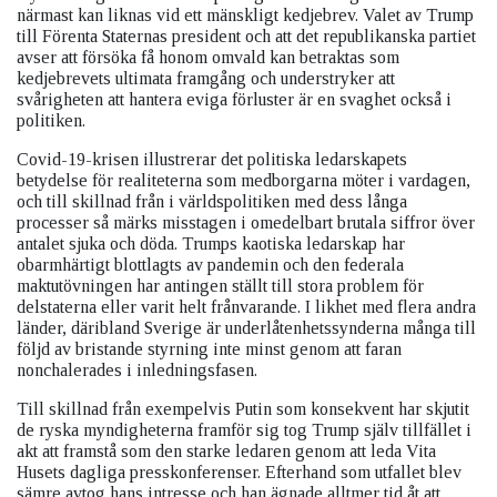
närmast kan liknas vid ett mänskligt kedjebrev. Valet av Trump
till Förenta Staternas president och att det republikanska partiet
avser att försöka få honom omvald kan betraktas som
kedjebrevets ultimata framgång och understryker att
svårigheten att hantera eviga förluster är en svaghet också i
politiken.
Covid-19-krisen illustrerar det politiska ledarskapets
betydelse för realiteterna som medborgarna möter i vardagen,
och till skillnad från i världspolitiken med dess långa
processer så märks misstagen i omedelbart brutala siffror över
antalet sjuka och döda. Trumps kaotiska ledarskap har
obarmhärtigt blottlagts av pandemin och den federala
maktutövningen har antingen ställt till stora problem för
delstaterna eller varit helt frånvarande. I likhet med flera andra
länder, däribland Sverige är underlåtenhetssynderna många till
följd av bristande styrning inte minst genom att faran
nonchalerades i inledningsfasen.
Till skillnad från exempelvis Putin som konsekvent har skjutit
de ryska myndigheterna framför sig tog Trump själv tillfället i
akt att framstå som den starke ledaren genom att leda Vita
Husets dagliga presskonferenser. Efterhand som utfallet blev
sämre avtog hans intresse och han ägnade alltmer tid åt att