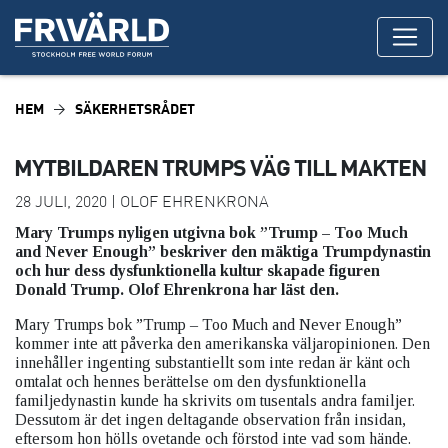
HEM
SÄKERHETSRÅDET
MYTBILDAREN TRUMPS VÄG TILL MAKTEN
28 JULI, 2020 | OLOF EHRENKRONA
Mary Trumps nyligen utgivna bok ”Trump – Too Much
and Never Enough” beskriver den mäktiga Trumpdynastin
och hur dess dysfunktionella kultur skapade figuren
Donald Trump. Olof Ehrenkrona har läst den.
Mary Trumps bok ”Trump – Too Much and Never Enough”
kommer inte att påverka den amerikanska väljaropinionen. Den
innehåller ingenting substantiellt som inte redan är känt och
omtalat och hennes berättelse om den dysfunktionella
familjedynastin kunde ha skrivits om tusentals andra familjer.
Dessutom är det ingen deltagande observation från insidan,
eftersom hon hölls ovetande och förstod inte vad som hände.