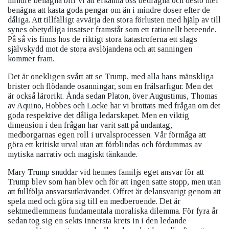
mindre benägna blir vi att erkänna oss bedragna och desto mer
benägna att kasta goda pengar om än i mindre doser efter de
dåliga. Att tillfälligt avvärja den stora förlusten med hjälp av till
synes obetydliga insatser framstår som ett rationellt beteende.
På så vis finns hos de riktigt stora katastroferna ett slags
självskydd mot de stora avslöjandena och att sanningen
kommer fram.
Det är onekligen svårt att se Trump, med alla hans mänskliga
brister och flödande osanningar, som en frälsarfigur. Men det
är också lärorikt. Ända sedan Platon, över Augustinus, Thomas
av Aquino, Hobbes och Locke har vi brottats med frågan om det
goda respektive det dåliga ledarskapet. Men en viktig
dimension i den frågan har varit satt på undantag,
medborgarnas egen roll i urvalsprocessen. Vår förmåga att
göra ett kritiskt urval utan att förblindas och fördummas av
mytiska narrativ och magiskt tänkande.
Mary Trump snuddar vid hennes familjs eget ansvar för att
Trump blev som han blev och för att ingen satte stopp, men utan
att fullfölja ansvarsutkrävandet. Offret är delansvarigt genom att
spela med och göra sig till en medberoende. Det är
sektmedlemmens fundamentala moraliska dilemma. För fyra år
sedan tog sig en sekts innersta krets in i den ledande