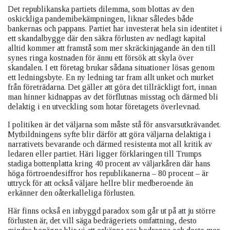
Det republikanska partiets dilemma, som blottas av den
oskickliga pandemibekämpningen, liknar således både
bankernas och pappans. Partiet har investerat hela sin identitet i
ett skandalbygge där den säkra förlusten av nedlagt kapital
alltid kommer att framstå som mer skräckinjagande än den till
synes ringa kostnaden för ännu ett försök att skyla över
skandalen. I ett företag brukar sådana situationer lösas genom
ett ledningsbyte. En ny ledning tar fram allt unket och murket
från företrädarna. Det gäller att göra det tillräckligt fort, innan
man hinner kidnappas av det förflutnas misstag och därmed bli
delaktig i en utveckling som hotar företagets överlevnad.
I politiken är det väljarna som måste stå för ansvarsutkrävandet.
Mytbildningens syfte blir därför att göra väljarna delaktiga i
narrativets bevarande och därmed resistenta mot all kritik av
ledaren eller partiet. Häri ligger förklaringen till Trumps
stadiga bottenplatta kring 40 procent av väljarkåren där hans
höga förtroendesiffror hos republikanerna – 80 procent – är
uttryck för att också väljare hellre blir medberoende än
erkänner den oåterkalleliga förlusten.
Här finns också en inbyggd paradox som går ut på att ju större
förlusten är, det vill säga bedrägeriets omfattning, desto