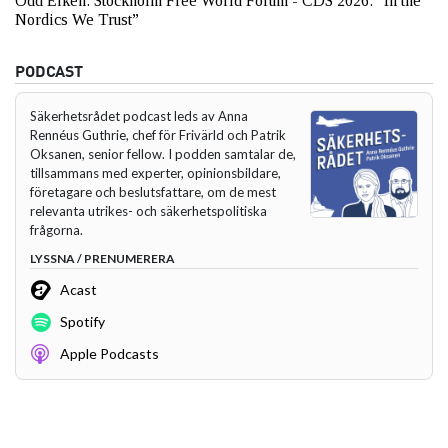
Odd Eiken: Stockholm Free World Forum - CDS 2026: “In the
Nordics We Trust”
PODCAST
Säkerhetsrådet podcast leds av Anna
Rennéus Guthrie, chef för Frivärld och Patrik
Oksanen, senior fellow. I podden samtalar de,
tillsammans med experter, opinionsbildare,
företagare och beslutsfattare, om de mest
relevanta utrikes- och säkerhetspolitiska
frågorna.
LYSSNA / PRENUMERERA
Acast
Spotify
Apple Podcasts