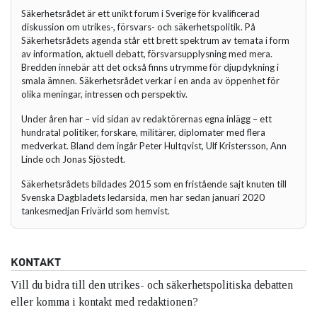
Säkerhetsrådet är ett unikt forum i Sverige för kvalificerad
diskussion om utrikes-, försvars- och säkerhetspolitik. På
Säkerhetsrådets agenda står ett brett spektrum av temata i form
av information, aktuell debatt, försvarsupplysning med mera.
Bredden innebär att det också finns utrymme för djupdykning i
smala ämnen. Säkerhetsrådet verkar i en anda av öppenhet för
olika meningar, intressen och perspektiv.
Under åren har – vid sidan av redaktörernas egna inlägg – ett
hundratal politiker, forskare, militärer, diplomater med flera
medverkat. Bland dem ingår Peter Hultqvist, Ulf Kristersson, Ann
Linde och Jonas Sjöstedt.
Säkerhetsrådets bildades 2015 som en fristående sajt knuten till
Svenska Dagbladets ledarsida, men har sedan januari 2020
tankesmedjan Frivärld som hemvist.
KONTAKT
Vill du bidra till den utrikes- och säkerhetspolitiska debatten
eller komma i kontakt med redaktionen?