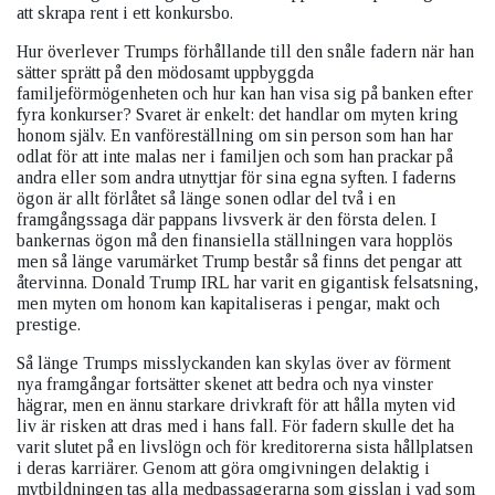
att skrapa rent i ett konkursbo.
Hur överlever Trumps förhållande till den snåle fadern när han
sätter sprätt på den mödosamt uppbyggda
familjeförmögenheten och hur kan han visa sig på banken efter
fyra konkurser? Svaret är enkelt: det handlar om myten kring
honom själv. En vanföreställning om sin person som han har
odlat för att inte malas ner i familjen och som han prackar på
andra eller som andra utnyttjar för sina egna syften. I faderns
ögon är allt förlåtet så länge sonen odlar del två i en
framgångssaga där pappans livsverk är den första delen. I
bankernas ögon må den finansiella ställningen vara hopplös
men så länge varumärket Trump består så finns det pengar att
återvinna. Donald Trump IRL har varit en gigantisk felsatsning,
men myten om honom kan kapitaliseras i pengar, makt och
prestige.
Så länge Trumps misslyckanden kan skylas över av förment
nya framgångar fortsätter skenet att bedra och nya vinster
hägrar, men en ännu starkare drivkraft för att hålla myten vid
liv är risken att dras med i hans fall. För fadern skulle det ha
varit slutet på en livslögn och för kreditorerna sista hållplatsen
i deras karriärer. Genom att göra omgivningen delaktig i
mytbildningen tas alla medpassagerarna som gisslan i vad som