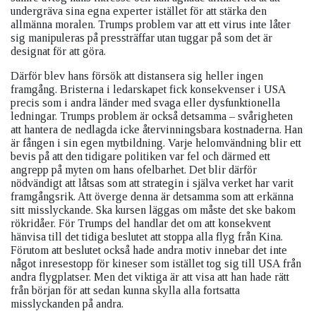
undergräva sina egna experter istället för att stärka den
allmänna moralen. Trumps problem var att ett virus inte låter
sig manipuleras på pressträffar utan tuggar på som det är
designat för att göra.
Därför blev hans försök att distansera sig heller ingen
framgång. Bristerna i ledarskapet fick konsekvenser i USA
precis som i andra länder med svaga eller dysfunktionella
ledningar. Trumps problem är också detsamma – svårigheten
att hantera de nedlagda icke återvinningsbara kostnaderna. Han
är fången i sin egen mytbildning. Varje helomvändning blir ett
bevis på att den tidigare politiken var fel och därmed ett
angrepp på myten om hans ofelbarhet. Det blir därför
nödvändigt att låtsas som att strategin i själva verket har varit
framgångsrik. Att överge denna är detsamma som att erkänna
sitt misslyckande. Ska kursen läggas om måste det ske bakom
rökridåer. För Trumps del handlar det om att konsekvent
hänvisa till det tidiga beslutet att stoppa alla flyg från Kina.
Förutom att beslutet också hade andra motiv innebar det inte
något inresestopp för kineser som istället tog sig till USA från
andra flygplatser. Men det viktiga är att visa att han hade rätt
från början för att sedan kunna skylla alla fortsatta
misslyckanden på andra.