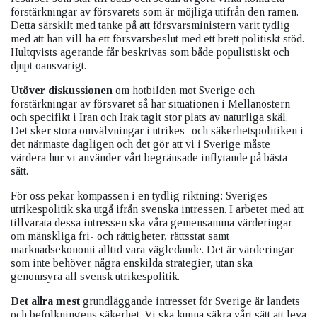
förstärkningar av försvarets som är möjliga utifrån den ramen.
Detta särskilt med tanke på att försvarsministern varit tydlig
med att han vill ha ett försvarsbeslut med ett brett politiskt stöd.
Hultqvists agerande får beskrivas som både populistiskt och
djupt oansvarigt.
Utöver diskussionen
om hotbilden mot Sverige och
förstärkningar av försvaret så har situationen i Mellanöstern
och specifikt i Iran och Irak tagit stor plats av naturliga skäl.
Det sker stora omvälvningar i utrikes- och säkerhetspolitiken i
det närmaste dagligen och det gör att vi i Sverige måste
värdera hur vi använder vårt begränsade inflytande på bästa
sätt.
För oss pekar kompassen i en tydlig riktning: Sveriges
utrikespolitik ska utgå ifrån svenska intressen. I arbetet med att
tillvarata dessa intressen ska våra gemensamma värderingar
om mänskliga fri- och rättigheter, rättsstat samt
marknadsekonomi alltid vara vägledande. Det är värderingar
som inte behöver några enskilda strategier, utan ska
genomsyra all svensk utrikespolitik.
Det allra mest
grundläggande intresset för Sverige är landets
och befolkningens säkerhet. Vi ska kunna säkra vårt sätt att leva