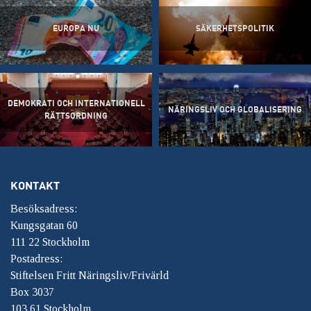
EUROPA NU
SÄKERHETSPOLITIK
DEMOKRATI OCH INTERNATIONELL
NÄRINGSLIV OCH GLOBALISERING
RÄTTSORDNING
KONTAKT
Besöksadress:
Kungsgatan 60
111 22 Stockholm
Postadress:
Stiftelsen Fritt Näringsliv/Frivärld
Box 3037
103 61 Stockholm