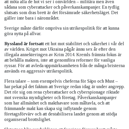
att möta alla de hot vi ser i omvärlden – militära men även
sådana som cyberattacker och påverkanskampanjer. En tydlig
slutsats som dras brett är det försämrade säkerhetsläget. Det
gäller inte bara i närområdet.
Sverige måste därför ompröva sin utrikespolitik för att kunna
göra nytta på allvar.
Ryssland är fortsatt
ett hot mot stabilitet och säkerhet i vår del
av världen. Kriget mot Ukraina pågår ännu sex år efter den
illegala annekteringen av Krim 2014. Kremls främsta fokus är
att behålla makten, inte att genomföra reformer för vanliga
ryssar. För att avleda uppmärksamheten från de många bristerna
används en aggressiv utrikespolitik.
Flera talare – som exempelvis cheferna för Säpo och Must –
har pekat på det faktum att Sverige redan idag är under angrepp.
Det rör sig om rena cyberattacker och cyberspionage riktade
mot svenska myndigheter och företag. Påverkanskampanjer
som har allmänhet och makthavare som måltavla, och att
främmande makt kan skapa sig inflytande genom
företagsförvärv och att destabilisera landet genom att stödja
organiserad brottslighet.