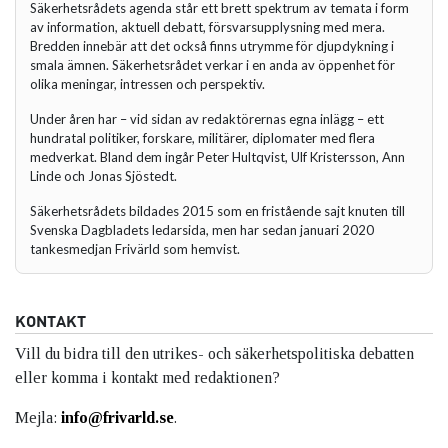
Säkerhetsrådets agenda står ett brett spektrum av temata i form
av information, aktuell debatt, försvarsupplysning med mera.
Bredden innebär att det också finns utrymme för djupdykning i
smala ämnen. Säkerhetsrådet verkar i en anda av öppenhet för
olika meningar, intressen och perspektiv.
Under åren har – vid sidan av redaktörernas egna inlägg – ett
hundratal politiker, forskare, militärer, diplomater med flera
medverkat. Bland dem ingår Peter Hultqvist, Ulf Kristersson, Ann
Linde och Jonas Sjöstedt.
Säkerhetsrådets bildades 2015 som en fristående sajt knuten till
Svenska Dagbladets ledarsida, men har sedan januari 2020
tankesmedjan Frivärld som hemvist.
KONTAKT
Vill du bidra till den utrikes- och säkerhetspolitiska debatten
eller komma i kontakt med redaktionen?
Mejla:
info@frivarld.se
.