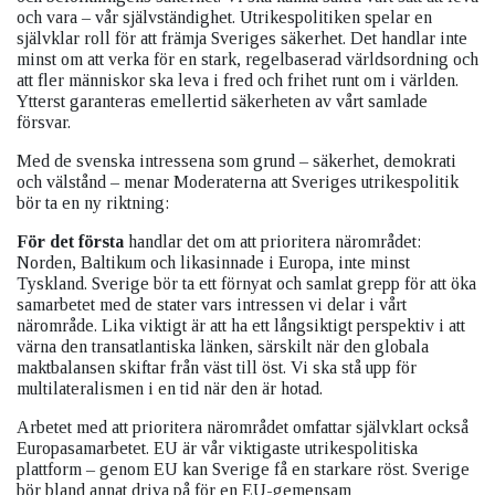
och vara – vår självständighet. Utrikespolitiken spelar en
självklar roll för att främja Sveriges säkerhet. Det handlar inte
minst om att verka för en stark, regelbaserad världsordning och
att fler människor ska leva i fred och frihet runt om i världen.
Ytterst garanteras emellertid säkerheten av vårt samlade
försvar.
Med de svenska intressena som grund – säkerhet, demokrati
och välstånd – menar Moderaterna att Sveriges utrikespolitik
bör ta en ny riktning:
För det första
handlar det om att prioritera närområdet:
Norden, Baltikum och likasinnade i Europa, inte minst
Tyskland. Sverige bör ta ett förnyat och samlat grepp för att öka
samarbetet med de stater vars intressen vi delar i vårt
närområde. Lika viktigt är att ha ett långsiktigt perspektiv i att
värna den transatlantiska länken, särskilt när den globala
maktbalansen skiftar från väst till öst. Vi ska stå upp för
multilateralismen i en tid när den är hotad.
Arbetet med att prioritera närområdet omfattar självklart också
Europasamarbetet. EU är vår viktigaste utrikespolitiska
plattform – genom EU kan Sverige få en starkare röst. Sverige
bör bland annat driva på för en EU-gemensam