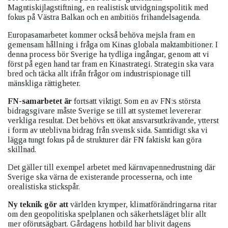
Magntiskijlagstiftning, en realistisk utvidgningspolitik med
fokus på Västra Balkan och en ambitiös frihandelsagenda.
Europasamarbetet kommer också behöva mejsla fram en
gemensam hållning i fråga om Kinas globala maktambitioner. I
denna process bör Sverige ha tydliga ingångar, genom att vi
först på egen hand tar fram en Kinastrategi. Strategin ska vara
bred och täcka allt ifrån frågor om industrispionage till
mänskliga rättigheter.
FN-samarbetet är
fortsatt viktigt. Som en av FN:s största
bidragsgivare måste Sverige se till att systemet levererar
verkliga resultat. Det behövs ett ökat ansvarsutkrävande, ytterst
i form av uteblivna bidrag från svensk sida. Samtidigt ska vi
lägga tungt fokus på de strukturer där FN faktiskt kan göra
skillnad.
Det gäller till exempel arbetet med kärnvapennedrustning där
Sverige ska värna de existerande processerna, och inte
orealistiska stickspår.
Ny teknik gör att
världen krymper, klimatförändringarna ritar
om den geopolitiska spelplanen och säkerhetsläget blir allt
mer oförutsägbart. Gårdagens hotbild har blivit dagens