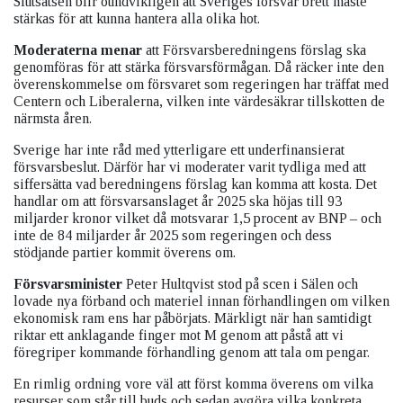
Slutsatsen blir oundvikligen att Sveriges försvar brett måste
stärkas för att kunna hantera alla olika hot.
Moderaterna menar
att Försvarsberedningens förslag ska
genomföras för att stärka försvarsförmågan. Då räcker inte den
överenskommelse om försvaret som regeringen har träffat med
Centern och Liberalerna, vilken inte värdesäkrar tillskotten de
närmsta åren.
Sverige har inte råd med ytterligare ett underfinansierat
försvarsbeslut. Därför har vi moderater varit tydliga med att
siffersätta vad beredningens förslag kan komma att kosta. Det
handlar om att försvarsanslaget år 2025 ska höjas till 93
miljarder kronor vilket då motsvarar 1,5 procent av BNP – och
inte de 84 miljarder år 2025 som regeringen och dess
stödjande partier kommit överens om.
Försvarsminister
Peter Hultqvist stod på scen i Sälen och
lovade nya förband och materiel innan förhandlingen om vilken
ekonomisk ram ens har påbörjats. Märkligt när han samtidigt
riktar ett anklagande finger mot M genom att påstå att vi
föregriper kommande förhandling genom att tala om pengar.
En rimlig ordning vore väl att först komma överens om vilka
resurser som står till buds och sedan avgöra vilka konkreta