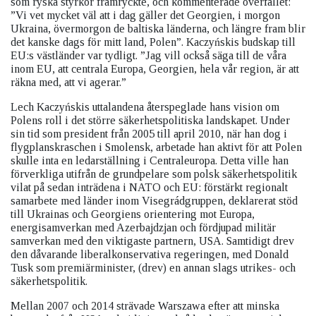
som ryska styrkor framryckte, och kommenterade överfallet:
”Vi vet mycket väl att i dag gäller det Georgien, i morgon
Ukraina, övermorgon de baltiska länderna, och längre fram blir
det kanske dags för mitt land, Polen”. Kaczyńskis budskap till
EU:s västländer var tydligt. ”Jag vill också säga till de våra
inom EU, att centrala Europa, Georgien, hela vår region, är att
räkna med, att vi agerar.”
Lech Kaczyńskis uttalandena återspeglade hans vision om
Polens roll i det större säkerhetspolitiska landskapet. Under
sin tid som president från 2005 till april 2010, när han dog i
flygplanskraschen i Smolensk, arbetade han aktivt för att Polen
skulle inta en ledarställning i Centraleuropa. Detta ville han
förverkliga utifrån de grundpelare som polsk säkerhetspolitik
vilat på sedan inträdena i NATO och EU: förstärkt regionalt
samarbete med länder inom Visegrádgruppen, deklarerat stöd
till Ukrainas och Georgiens orientering mot Europa,
energisamverkan med Azerbajdzjan och fördjupad militär
samverkan med den viktigaste partnern, USA. Samtidigt drev
den dåvarande liberalkonservativa regeringen, med Donald
Tusk som premiärminister, (drev) en annan slags utrikes- och
säkerhetspolitik.
Mellan 2007 och 2014 strävade Warszawa efter att minska