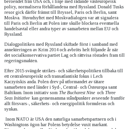
beroendet från USA och, i linje med rådande västeuropeisk
policy, normalisera förhållandena med Ryssland. Donald Tusks
resor gick därför främst till Bryssel, Paris och Berlin, samt
Moskva. Huvudsyftet med Moskvadialogen var att signalera
till Paris och Berlin att Polen inte skulle blockera eventuella
handelsavtal eller andra typer av samarbeten mellan EU och
Ryssland.
Dialogpolitiken med Ryssland skiftade först i samband med
annekteringen av Krim 2014 och avbröts helt följande år när
det socialkonservativa partiet Lag och rättvisa röstades fram till
regeringsmakten.
Efter 2015 svängde utrikes- och säkerhetspolitiken tillbaka till
ett centraleuropeiskt och transatlantiskt fokus i Lech
Kaczyńskis anda. Polen drev på utformandet av tätare
samarbeten med länder i Syd-, Central- och Östeuropa samt
Baltikum. Inom initiativ som
The Bucharest Nine
och
Three
Seas Initiative
kan gemensamma ståndpunkter avseende framför
allt försvars-, säkerhets- och energipolitik formuleras och
synkas.
Inom NATO är USA den naturliga samarbetspartnern och i
Washingtons ögon har Polens betydelse vuxit markant.