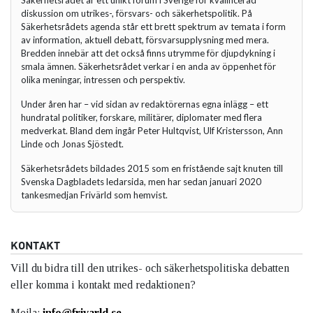
Säkerhetsrådet är ett unikt forum i Sverige för kvalificerad
diskussion om utrikes-, försvars- och säkerhetspolitik. På
Säkerhetsrådets agenda står ett brett spektrum av temata i form
av information, aktuell debatt, försvarsupplysning med mera.
Bredden innebär att det också finns utrymme för djupdykning i
smala ämnen. Säkerhetsrådet verkar i en anda av öppenhet för
olika meningar, intressen och perspektiv.
Under åren har – vid sidan av redaktörernas egna inlägg – ett
hundratal politiker, forskare, militärer, diplomater med flera
medverkat. Bland dem ingår Peter Hultqvist, Ulf Kristersson, Ann
Linde och Jonas Sjöstedt.
Säkerhetsrådets bildades 2015 som en fristående sajt knuten till
Svenska Dagbladets ledarsida, men har sedan januari 2020
tankesmedjan Frivärld som hemvist.
KONTAKT
Vill du bidra till den utrikes- och säkerhetspolitiska debatten
eller komma i kontakt med redaktionen?
Mejla:
info@frivarld.se
.