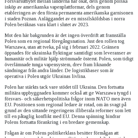
Försvarsutbytet mellan länderna har ökat, dels genom polska
inköp av amerikanska vapenplattformar, dels genom
etableringen av den första permanenta amerikanska garnisonen
i staden Poznan. Anläggandet av en missilsköldsbas i norra
Polen beräknas vara klart i slutet av 2023.
Mot den här bakgrunden är det ingen överdrift att framställa
Polen som en regional föregångsnation. Just den rollen tog
Warszawa, utan att tveka, på sig i februari 2022. Gränsen
öppnades för ukrainska flyktingar samtidigt som leveranser av
humanitär och militär hjälp strömmade österut. Polen, som tidigt
överlämnade tunga vapensystem, drev fram liknande
sändningar från andra länder. De logistikbaser som är
operativa i Polen utgör Ukrainas livlina.
Polen har stärkts tack vare stödet till Ukraina. Den fortsatta
militära uppbyggnaden kommer också att ge Warszawa tyngd i
försvars- och säkerhetspolitiska frågor inom NATO men även
EU. Positionen som regional ledare är rotad, om än svagt på
grund av den sittande regeringens illiberala reformer som lett
till en påtaglig konflikt med EU. Denna spänning hindrar
Polens fortsatta förankring i en bredare gemenskap.
Frågan är om Polens politikerklass besitter förmågan att