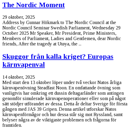
The Nordic Moment
29 oktober, 2025
Address by Gunnar Hökmark to The Nordic Council at the
Nordic Council Seminar Swedish Parliament, Wednesday 29
October 2025 Mr Speaker, Mr President, Prime Ministers,
Members of Parliament, Ladies and Gentlemen, dear Nordic
friends, After the tragedy at Utøya, the ...
Skuggor från kalla kriget? Europas
kärnvapenval
14 oktober, 2025
Med start den 13 oktober löper under två veckor Natos årliga
kärnvapenövning Steadfast Noon. En omfattande övning som
vanligtvis har omkring ett dussin deltagarländer som antingen
genomför simulerade kärnvapenoperationer eller som på något
sätt stödjer utförandet av dessa. Detta år deltar Sverige för första
gången med JAS 39 Gripen. Denna artikel utforskar Natos
kärnvapenförmågor och hur dessa står sig mot Ryssland, samt
belyser några av de viktigaste problemen och frågorna för
framtiden.