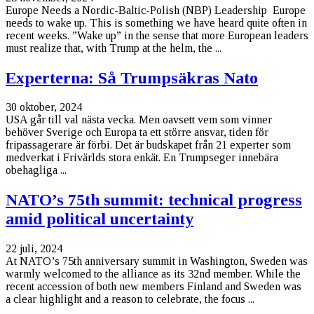
Europe Needs a Nordic-Baltic-Polish (NBP) Leadership Europe
needs to wake up. This is something we have heard quite often in
recent weeks. ”Wake up” in the sense that more European leaders
must realize that, with Trump at the helm, the ...
Experterna: Så Trumpsäkras Nato
30 oktober, 2024
USA går till val nästa vecka. Men oavsett vem som vinner
behöver Sverige och Europa ta ett större ansvar, tiden för
fripassagerare är förbi. Det är budskapet från 21 experter som
medverkat i Frivärlds stora enkät. En Trumpseger innebära
obehagliga ...
NATO’s 75th summit: technical progress
amid political uncertainty
22 juli, 2024
At NATO’s 75th anniversary summit in Washington, Sweden was
warmly welcomed to the alliance as its 32nd member. While the
recent accession of both new members Finland and Sweden was
a clear highlight and a reason to celebrate, the focus ...