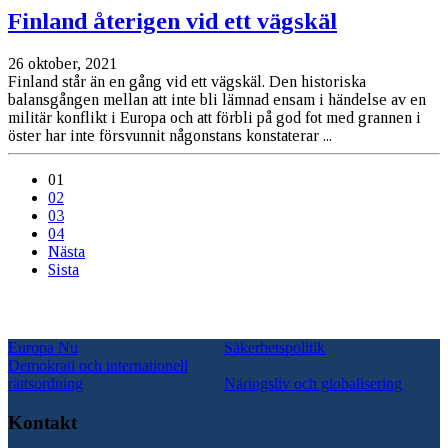
Finland återigen vid ett vägskäl
26 oktober, 2021
Finland står än en gång vid ett vägskäl. Den historiska
balansgången mellan att inte bli lämnad ensam i händelse av en
militär konflikt i Europa och att förbli på god fot med grannen i
öster har inte försvunnit någonstans konstaterar ...
01
02
03
04
Nästa
Sista
Europa Nu
Säkerhetspolitik
Demokrati och internationell
rättsordning
Näringsliv och globalisering
Kontakt