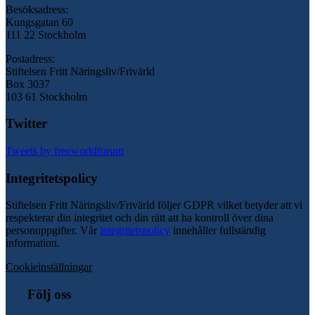
Besöksadress:
Kungsgatan 60
111 22 Stockholm
Postadress:
Stiftelsen Fritt Näringsliv/Frivärld
Box 3037
103 61 Stockholm
Twitter
Tweets by freeworldforum
Integritetspolicy
Stiftelsen Fritt Näringsliv/Frivärld följer GDPR vilket betyder att vi
respekterar din integritet och din rätt att ha kontroll över dina
personuppgifter. Vår
integritetspolicy
innehåller fullständig
information.
Cookieinställningar
Följ oss