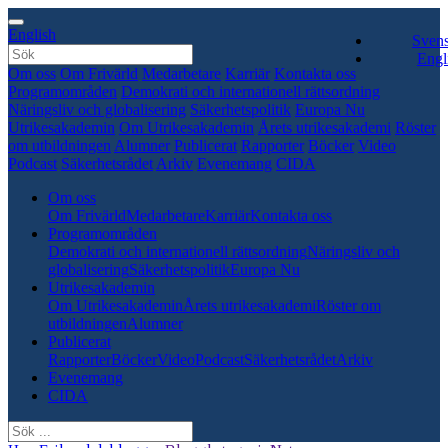
English
Sven
Engl
Om oss
Om Frivärld
Medarbetare
Karriär
Kontakta oss
Programområden
Demokrati och internationell rättsordning
Näringsliv och globalisering
Säkerhetspolitik
Europa Nu
Utrikesakademin
Om Utrikesakademin
Årets utrikesakademi
Röster
om utbildningen
Alumner
Publicerat
Rapporter
Böcker
Video
Podcast
Säkerhetsrådet
Arkiv
Evenemang
CIDA
Om oss
Om Frivärld
Medarbetare
Karriär
Kontakta oss
Programområden
Demokrati och internationell rättsordning
Näringsliv och
globalisering
Säkerhetspolitik
Europa Nu
Utrikesakademin
Om Utrikesakademin
Årets utrikesakademi
Röster om
utbildningen
Alumner
Publicerat
Rapporter
Böcker
Video
Podcast
Säkerhetsrådet
Arkiv
Evenemang
CIDA