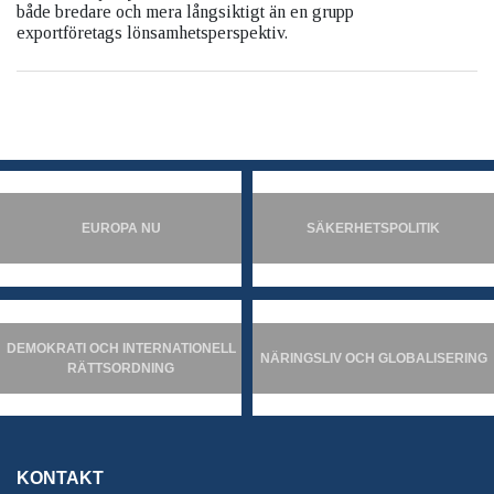
både bredare och mera långsiktigt än en grupp
exportföretags lönsamhetsperspektiv.
EUROPA NU
SÄKERHETSPOLITIK
DEMOKRATI OCH INTERNATIONELL
NÄRINGSLIV OCH GLOBALISERING
RÄTTSORDNING
KONTAKT