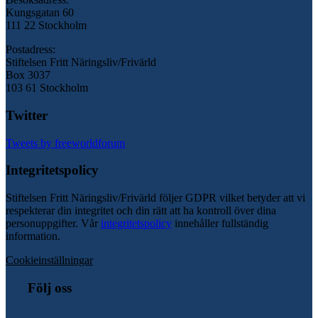
Kungsgatan 60
111 22 Stockholm
Postadress:
Stiftelsen Fritt Näringsliv/Frivärld
Box 3037
103 61 Stockholm
Twitter
Tweets by freeworldforum
Integritetspolicy
Stiftelsen Fritt Näringsliv/Frivärld följer GDPR vilket betyder att vi
respekterar din integritet och din rätt att ha kontroll över dina
personuppgifter. Vår
integritetspolicy
innehåller fullständig
information.
Cookieinställningar
Följ oss