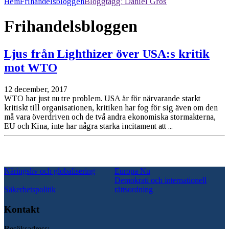
Hem
Frihandelsbloggen
Bloggtagg:
Daniel Gros
Frihandelsbloggen
Ljus från Lighthizer över USA:s kritik
mot WTO
12 december, 2017
WTO har just nu tre problem. USA är för närvarande starkt
kritiskt till organisationen, kritiken har fog för sig även om den
må vara överdriven och de två andra ekonomiska stormakterna,
EU och Kina, inte har några starka incitament att ...
Näringsliv och globalisering
Europa Nu
Demokrati och internationell
Säkerhetspolitik
rättsordning
Kontakt
Besöksadress: