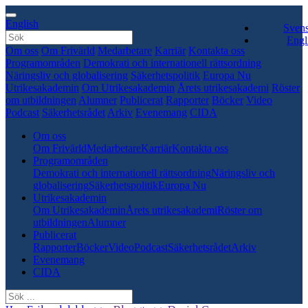
English
Sven
Engl
Om oss
Om Frivärld
Medarbetare
Karriär
Kontakta oss
Programområden
Demokrati och internationell rättsordning
Näringsliv och globalisering
Säkerhetspolitik
Europa Nu
Utrikesakademin
Om Utrikesakademin
Årets utrikesakademi
Röster
om utbildningen
Alumner
Publicerat
Rapporter
Böcker
Video
Podcast
Säkerhetsrådet
Arkiv
Evenemang
CIDA
Om oss
Om Frivärld
Medarbetare
Karriär
Kontakta oss
Programområden
Demokrati och internationell rättsordning
Näringsliv och
globalisering
Säkerhetspolitik
Europa Nu
Utrikesakademin
Om Utrikesakademin
Årets utrikesakademi
Röster om
utbildningen
Alumner
Publicerat
Rapporter
Böcker
Video
Podcast
Säkerhetsrådet
Arkiv
Evenemang
CIDA