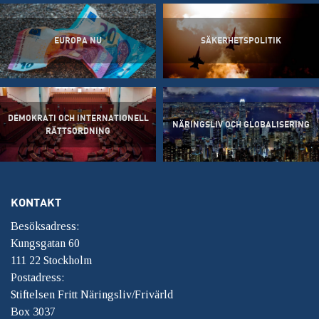
EUROPA NU
SÄKERHETSPOLITIK
DEMOKRATI OCH INTERNATIONELL
NÄRINGSLIV OCH GLOBALISERING
RÄTTSORDNING
KONTAKT
Besöksadress:
Kungsgatan 60
111 22 Stockholm
Postadress:
Stiftelsen Fritt Näringsliv/Frivärld
Box 3037