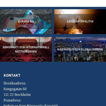
EUROPA NU
SÄKERHETSPOLITIK
DEMOKRATI OCH INTERNATIONELL
NÄRINGSLIV OCH GLOBALISERING
RÄTTSORDNING
KONTAKT
Besöksadress:
Kungsgatan 60
111 22 Stockholm
Postadress:
Stiftelsen Fritt Näringsliv/Frivärld