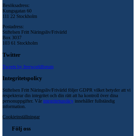
Besöksadress:
Kungsgatan 60
111 22 Stockholm
Postadress:
Stiftelsen Fritt Näringsliv/Frivärld
Box 3037
103 61 Stockholm
Twitter
Tweets by freeworldforum
Integritetspolicy
Stiftelsen Fritt Näringsliv/Frivärld följer GDPR vilket betyder att vi
respekterar din integritet och din rätt att ha kontroll över dina
personuppgifter. Vår
integritetspolicy
innehåller fullständig
information.
Cookieinställningar
Följ oss