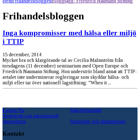
Hem
Frihandelsbloggen
Bloggtagg:
Friedrich Naumann Stiftung
Frihandelsbloggen
Inga kompromisser med hälsa eller miljö
i TTIP
15 december, 2014
Mycket bra och klargörande tal av Cecilia Malmström från
torsdagens (11 december) seminarium med Open Europe och
Friedrich Naumann Stiftung. Hon underströr bland annat att TTIP-
avtalet inte underminerar regleringar som skyddar hälsa- och
miljö eller tar över nationell lagstiftning: ”When it ...
Europa Nu
Säkerhetspolitik
Demokrati och internationell
rättsordning
Näringsliv och globalisering
Kontakt