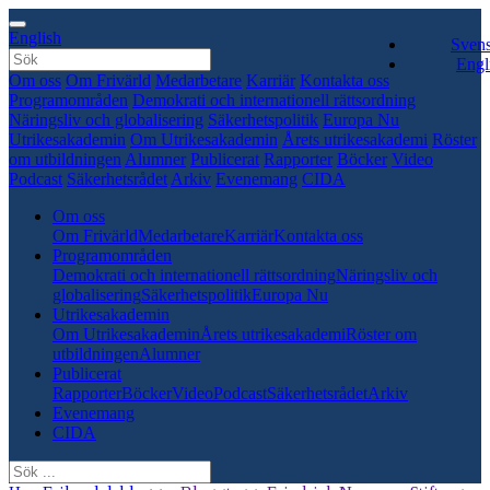
English
Sven
Engl
Om oss
Om Frivärld
Medarbetare
Karriär
Kontakta oss
Programområden
Demokrati och internationell rättsordning
Näringsliv och globalisering
Säkerhetspolitik
Europa Nu
Utrikesakademin
Om Utrikesakademin
Årets utrikesakademi
Röster
om utbildningen
Alumner
Publicerat
Rapporter
Böcker
Video
Podcast
Säkerhetsrådet
Arkiv
Evenemang
CIDA
Om oss
Om Frivärld
Medarbetare
Karriär
Kontakta oss
Programområden
Demokrati och internationell rättsordning
Näringsliv och
globalisering
Säkerhetspolitik
Europa Nu
Utrikesakademin
Om Utrikesakademin
Årets utrikesakademi
Röster om
utbildningen
Alumner
Publicerat
Rapporter
Böcker
Video
Podcast
Säkerhetsrådet
Arkiv
Evenemang
CIDA