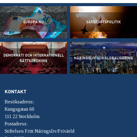
EUROPA NU
SÄKERHETSPOLITIK
DEMOKRATI OCH INTERNATIONELL
NÄRINGSLIV OCH GLOBALISERING
RÄTTSORDNING
KONTAKT
Besöksadress:
Kungsgatan 60
111 22 Stockholm
Postadress:
Stiftelsen Fritt Näringsliv/Frivärld