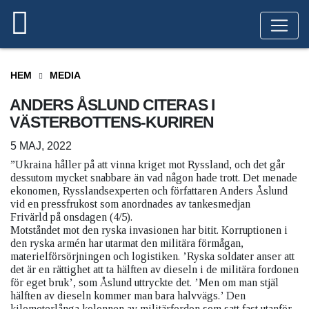
HEM
MEDIA
ANDERS ÅSLUND CITERAS I
VÄSTERBOTTENS-KURIREN
5 MAJ, 2022
”Ukraina håller på att vinna kriget mot Ryssland, och det går
dessutom mycket snabbare än vad någon hade trott. Det menade
ekonomen, Rysslandsexperten och författaren Anders Åslund
vid en pressfrukost som anordnades av tankesmedjan
Frivärld
på onsdagen (4/5).
Motståndet mot den ryska invasionen har bitit. Korruptionen i
den ryska armén har utarmat den militära förmågan,
materielförsörjningen och logistiken. ’Ryska soldater anser att
det är en rättighet att ta hälften av dieseln i de militära fordonen
för eget bruk’, som Åslund uttryckte det. ’Men om man stjäl
hälften av dieseln kommer man bara halvvägs.’ Den
kilometerlånga kolonnen av militärfordon som satt fast utanför