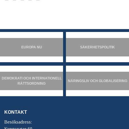
EUROPA NU
SÄKERHETSPOLITIK
DEMOKRATI OCH INTERNATIONELL
NÄRINGSLIV OCH GLOBALISERING
RÄTTSORDNING
KONTAKT
Besöksadress:
Kungsgatan 60